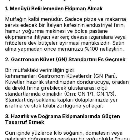
1. Menüyü Belirlemeden Ekipman Almak
Mutfağın kalbi menüdür. Sadece pizza ve makarna
servis edecek bir İtalyan kafesinin endüstriyel fırın,
hamur yoğurma makinesi ve bolca pastane
ekipmanına ihtiyacı varken; devasa ızgaralara veya
fritözlere dev bütçeler ayırması mantıksızdır. Satın
alma yapmadan önce menünüzü %100 netleştirin.
2. Gastronom Küvet (GN) Standartını Es Geçmek
Bir mutfaktaki verimliliğin gizli
kahramanları Gastronom Küvetlerdir (GN Pan).
Küvetler hazırlık standınızdan dondurucuya, oradan
da direkt fırına girebilecek uluslararası ölçü
standartlarında olmalıdır (Örn: GN 1/1, GN 1/3).
Standart dışı saklama kapları dolaplarınızda yer
israfına ve stok takibi zorluğuna yol açar.
3. Hazırlık ve Doğrama Ekipmanlarında Güçten
Tasarruf Etmek
Gün içinde yüzlerce kilo soğanın, domatesin veya
patatesin doğranması gereken bir yoğunlukta "bunu