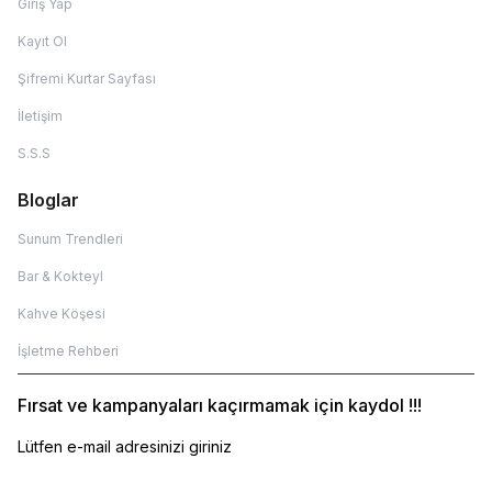
Giriş Yap
Kayıt Ol
Şifremi Kurtar Sayfası
İletişim
S.S.S
Bloglar
Sunum Trendleri
Bar & Kokteyl
Kahve Köşesi
İşletme Rehberi
Fırsat ve kampanyaları kaçırmamak için kaydol !!!
Lütfen e-mail adresinizi giriniz