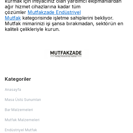
kurmak için ihtiyacınız olan yardımcı ekipmanlardan
ağır hizmet cihazlarına kadar tüm
çözümler
Mutfakzade Endüstriyel
Mutfak
kategorisinde işletme sahiplerini bekliyor.
Mutfak mimarinizi işi şansa bırakmadan, sektörün en
kaliteli çelikleriyle kurun.
Kategoriler
Anasayfa
Masa Üstü Sunumları
Bar Malzemeleri
Mutfak Malzemeleri
Endüstriyel Mutfak