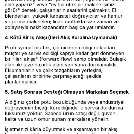
elde yaparız" veya "ev tipi ufak bir makine işimizi
görür" demek, çalışanların saatlerini çalmaktır. El
blenderları, yüksek kapasiteli doğrayıcılar ve hamur
yoğurma makineleri; ticari mutfakta size zaman ve
dolayısıyla nakit kazandıran başlıca yatırımlardır.
4. Kötü Bir İş Akışı (İleri Akış Kuralına Uymamak)
Profesyonel mutfak, çiğ gıdanın girdiği noktadan
müşteriye servis edildiği kapıya kadar geri dönmeyen
bir "ileri akışa" (forward flow) sahip olmalıdır. Bulaşık
alanı ile taze hazırlık alanı yan yana durmamalıdır.
Ekipmanların ve çelik tezgahların yerleşimi,
çalışanların birbirine çarpmayacağı şekilde
planlanmalıdır.
5. Satış Sonrası Desteği Olmayan Markaları Seçmek
Aldığınız çorba potu bozulduğunda veya endüstriyel
doğrayıcının bıçağı köreldiğinde, o servisi durdurma
lüksünüz yoktur. Sadece ürün satışı değil; güven,
kalite ve uzun ömür sunan markalara yönelin.
İşletmenizi kârla büyütmek ve aksamayan bir akış