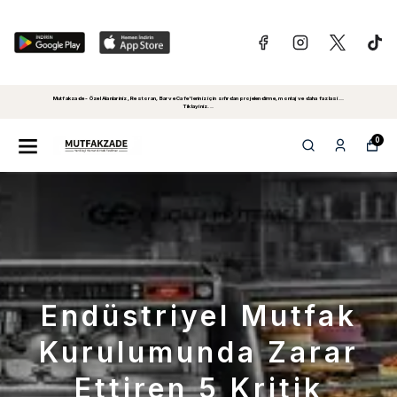
Mutfakzade - Özel Alanlariniz, Restoran, Bar ve Cafe'leriniz için sıfırdan projelendirme, montaj ve daha fazlasi...
Tiklayiniz...
0
Endüstriyel Mutfak
Kurulumunda Zarar
Ettiren 5 Kritik