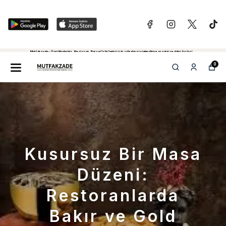
Mutfakzade - Özel Alanlariniz, Restoran, Bar ve Cafe'leriniz için sıfırdan projelendirme, montaj ve daha fazlasi...
Tiklayiniz...
0
Kusursuz Bir Masa
Düzeni:
Restoranlarda
Bakır ve Gold