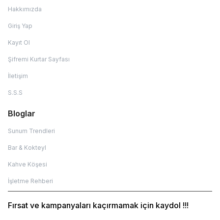
Hakkımızda
Giriş Yap
Kayıt Ol
Şifremi Kurtar Sayfası
İletişim
S.S.S
Bloglar
Sunum Trendleri
Bar & Kokteyl
Kahve Köşesi
İşletme Rehberi
Fırsat ve kampanyaları kaçırmamak için kaydol !!!