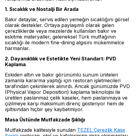
1. Sıcaklık ve Nostalji Bir Arada
Bakır detaylar, servis edilen yemeğin sıcaklığını görsel
olarak destekler. Ortaya paylaşımlı olarak gelen
çerezliklerde veya mezelerde kullanılan bakır ve
eskitme materyaller, geleneksel Türk mutfağının
sıcaklığı ile modern fine-dining algısını mükemmelce
harmanlar.
2. Dayanıklılık ve Estetikte Yeni Standart: PVD
Kaplama
Eskiden altın ve bakır görünümlü sunum üniteleri
zamanla kararma yaptığı için restoran işletmecileri
tarafından çekinilerek alınırdı. Ancak günümüzde PVD
(Physical Vapor Deposition) kaplama teknolojisi ile
üretilen paslanmaz çelik kaseler, hem paslanmaya ve
çizilmeye karşı maksimum direnç gösteriyor hem de
ışıltısından hiçbir şey kaybetmiyor.
Masa Üstünde Mutfakzade Şıklığı
Mutfakzade kalitesiyle sunulan
TEZEL Çerezlik Kase
Serisi
; restoran, otel ve kafelerinizin imza ekipmanları