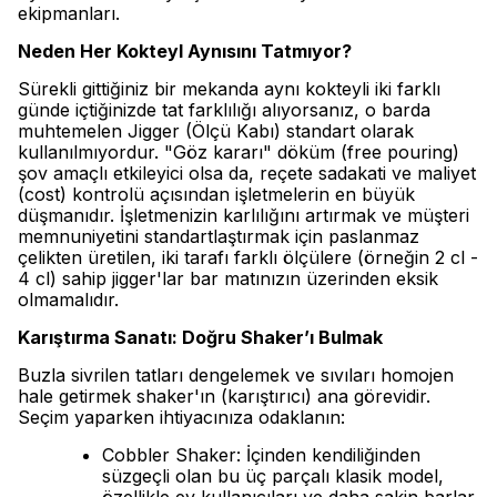
ekipmanları.
Neden Her Kokteyl Aynısını Tatmıyor?
Sürekli gittiğiniz bir mekanda aynı kokteyli iki farklı
günde içtiğinizde tat farklılığı alıyorsanız, o barda
muhtemelen Jigger (Ölçü Kabı) standart olarak
kullanılmıyordur. "Göz kararı" döküm (free pouring)
şov amaçlı etkileyici olsa da, reçete sadakati ve maliyet
(cost) kontrolü açısından işletmelerin en büyük
düşmanıdır. İşletmenizin karlılığını artırmak ve müşteri
memnuniyetini standartlaştırmak için paslanmaz
çelikten üretilen, iki tarafı farklı ölçülere (örneğin 2 cl -
4 cl) sahip jigger'lar bar matınızın üzerinden eksik
olmamalıdır.
Karıştırma Sanatı: Doğru Shaker’ı Bulmak
Buzla sivrilen tatları dengelemek ve sıvıları homojen
hale getirmek shaker'ın (karıştırıcı) ana görevidir.
Seçim yaparken ihtiyacınıza odaklanın:
Cobbler Shaker: İçinden kendiliğinden
süzgeçli olan bu üç parçalı klasik model,