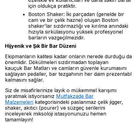
özellikle ev kullanıcıları ve daha sakin barlar
için oldukça pratiktir.
Boston Shaker: İki parçadan (genelde bir
cam ve bir çelik hazne) oluşan Boston
shaker'lar sızdırmazlığı ve kırılma anındaki
hızıyla sirkülasyonu yüksek profesyonel
barların vazgeçilmezidir.
Hijyenik ve Şık Bir Bar Düzeni
Ekipmanların kalitesi kadar onların nerede durduğu da
önemlidir. Dökülmeleri sızdırmadan toplayan
kauçuk Bar Matları ve camların güvenle kurumasını
sağlayan pedaller, bar tezgahının her daim prezentabl
kalmasını sağlar.
Siz de misafirlerinize layık o mükemmel karışımı
yaratmak istiyorsanız
Mutfakzade Bar
Malzemeleri
kategorisindeki paslanmaz çelik jigger,
shaker, akıtıcı (pourer) ve süzgeç serilerini
inceleyerek miksoloji istasyonunuzu hemen
tamamlayın!