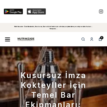
Mutfakzade - Özel Alanlariniz, Restoran, Bar ve Cafe'leriniz için sıfırdan projelendirme, montaj ve daha fazlasi...
Tiklayiniz...
0
Kusursuz İmza
Kokteyller İçin
Temel Bar
Ekipmanları: