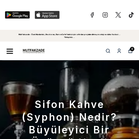
Mutfakzade - Özel Alanlariniz, Restoran, Bar ve Cafe'leriniz için sıfırdan projelendirme, montaj ve daha fazlasi...
Tiklayiniz...
0
Sifon Kahve
(Syphon) Nedir?
Büyüleyici Bir