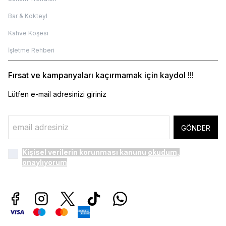
Bar & Kokteyl
Kahve Köşesi
İşletme Rehberi
Fırsat ve kampanyaları kaçırmamak için kaydol !!!
Lütfen e-mail adresinizi giriniz
GÖNDER
Kişisel verilerin korunması kanunu
okudum,
onaylıyorum