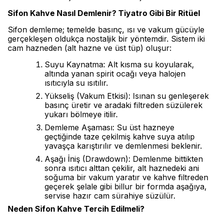
Sifon Kahve Nasıl Demlenir? Tiyatro Gibi Bir Ritüel
Sifon demleme; temelde basınç, ısı ve vakum gücüyle
gerçekleşen oldukça nostaljik bir yöntemdir. Sistem iki
cam hazneden (alt hazne ve üst tüp) oluşur:
Suyu Kaynatma: Alt kısma su koyularak,
altında yanan spirit ocağı veya halojen
ısıtıcıyla su ısıtılır.
Yükseliş (Vakum Etkisi): Isınan su genleşerek
basınç üretir ve aradaki filtreden süzülerek
yukarı bölmeye itilir.
Demleme Aşaması: Su üst hazneye
geçtiğinde taze çekilmiş kahve suya atılıp
yavaşça karıştırılır ve demlenmesi beklenir.
Aşağı İniş (Drawdown): Demlenme bittikten
sonra ısıtıcı alttan çekilir, alt haznedeki ani
soğuma bir vakum yaratır ve kahve filtreden
geçerek şelale gibi billur bir formda aşağıya,
servise hazır cam sürahiye süzülür.
Neden Sifon Kahve Tercih Edilmeli?