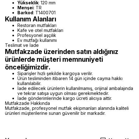
Yükseklik
: 120 mm
Menşei
: TR
Barkod
: T1400701
Kullanım Alanları
Restoran mutfakları
Kafe ve otel mutfakları
Profesyonel aşçılık
Ev mutfağı kullanımı
Teslimat ve İade
Mutfakzade üzerinden satın aldığınız
ürünlerde müşteri memnuniyeti
önceliğimizdir.
Siparişler hızlı şekilde kargoya verilir.
Ürün tesliminden itibaren 14 gün içinde cayma hakkı
kullanılabilir.
İade edilecek ürünlerin kullanılmamış, orijinal ambalajında
ve tekrar satışa uygun olması gerekmektedir.
İade gönderimlerinde kargo ücreti alıcıya aittir.
Mutfakzade Hakkında
Mutfakzade, profesyonel mutfak ekipmanları alanında kaliteli
ürünleri müşterilerine sunan güvenilir bir markadır.