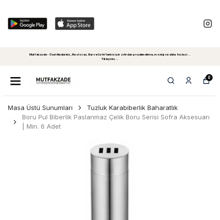
Mutfakzade - Özel Alanlariniz, Restoran, Bar ve Cafe'leriniz için sıfırdan projelendirme, montaj ve daha fazlasi...
Tiklayiniz...
0
Masa Üstü Sunumları
Tuzluk Karabiberlik Baharatlık
Boru Pul Biberlik Paslanmaz Çelik Boru Serisi Sofra Aksesuarı
| Min. 6 Adet