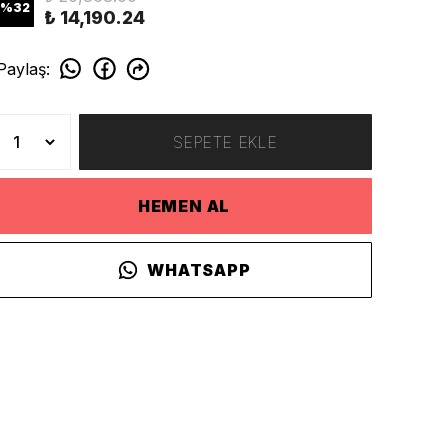
%
32
₺ 14,190.24
Paylaş
:
SEPETE EKLE
HEMEN AL
WHATSAPP