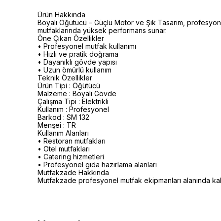
Ürün Hakkında
Boyalı Öğütücü – Güçlü Motor ve Şık Tasarım, profesyonel 
mutfaklarında yüksek performans sunar.
Öne Çıkan Özellikler
• Profesyonel mutfak kullanımı
• Hızlı ve pratik doğrama
• Dayanıklı gövde yapısı
• Uzun ömürlü kullanım
Teknik Özellikler
Ürün Tipi : Öğütücü
Malzeme : Boyalı Gövde
Çalışma Tipi : Elektrikli
Kullanım : Profesyonel
Barkod : SM 132
Menşei : TR
Kullanım Alanları
• Restoran mutfakları
• Otel mutfakları
• Catering hizmetleri
• Profesyonel gıda hazırlama alanları
Mutfakzade Hakkında
Mutfakzade profesyonel mutfak ekipmanları alanında kalitel