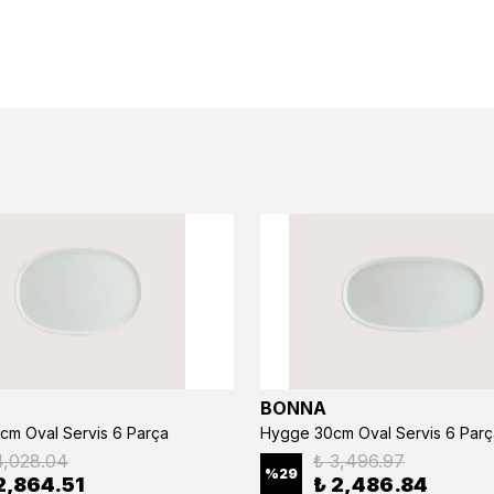
BONNA
cm Oval Servis 6 Parça
Hygge 30cm Oval Servis 6 Parç
4,028.04
₺ 3,496.97
%
29
2,864.51
₺ 2,486.84