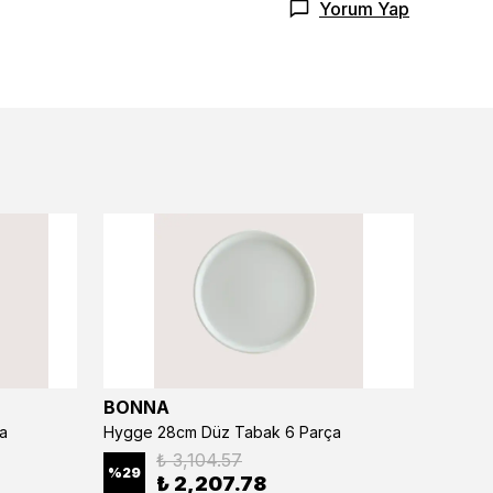
Yorum Yap
BONNA
BONN
a
Hygge 28cm Düz Tabak 6 Parça
₺ 3,104.57
%
29
%
29
₺ 2,207.78