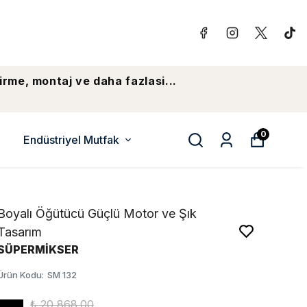
irme, montaj ve daha fazlasi...
0
Endüstriyel Mutfak
Boyalı Öğütücü Güçlü Motor ve Şık
Tasarım
SÜPERMİKSER
Ürün Kodu
:
SM 132
₺ 20,868.00