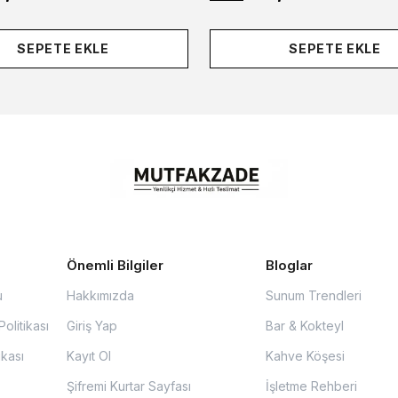
SEPETE EKLE
SEPETE EKLE
Önemli Bilgiler
Bloglar
u
Hakkımızda
Sunum Trendleri
olitikası
Giriş Yap
Bar & Kokteyl
ikası
Kayıt Ol
Kahve Köşesi
Şifremi Kurtar Sayfası
İşletme Rehberi