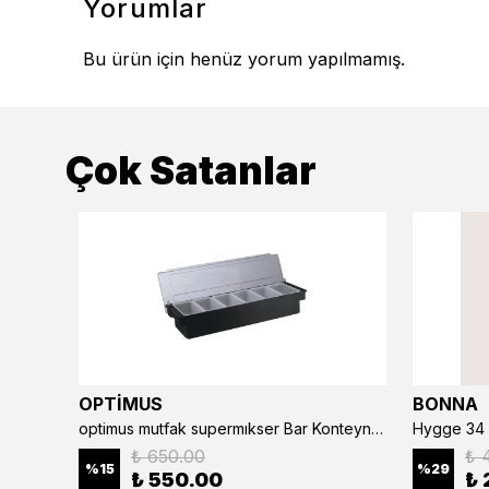
Yorumlar
Bu ürün için henüz yorum yapılmamış.
Çok Satanlar
OPTİMUS
BONNA
optimus mutfak supermıkser Bar Konteyner 6'lı 50×16×9 cm Kapaklı Polikarbon Organizer Bar & Kafe
Hygge 34 
₺ 650.00
₺ 
%
15
%
29
₺ 550.00
₺ 