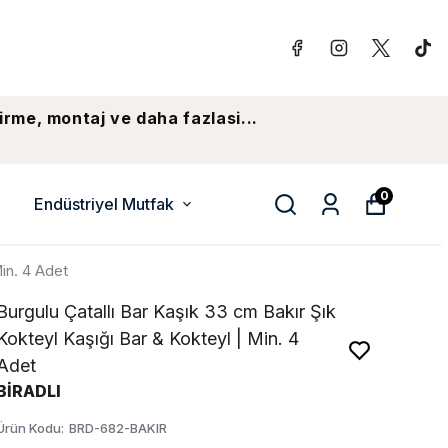
irme, montaj ve daha fazlasi...
0
Endüstriyel Mutfak
Min. 4 Adet
Burgulu Çatallı Bar Kaşık 33 cm Bakır Şık
Kokteyl Kaşığı Bar & Kokteyl | Min. 4
Adet
BİRADLI
Ürün Kodu
:
BRD-682-BAKIR