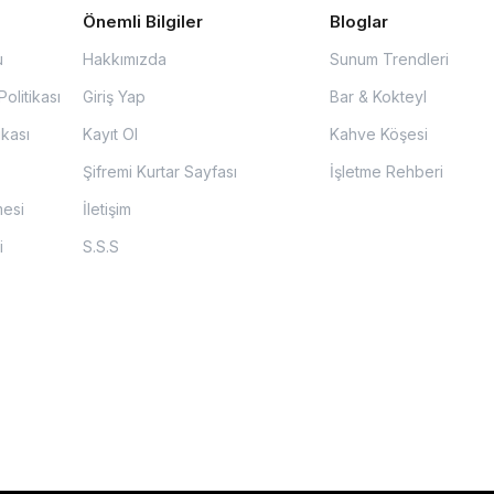
Önemli Bilgiler
Bloglar
u
Hakkımızda
Sunum Trendleri
olitikası
Giriş Yap
Bar & Kokteyl
ikası
Kayıt Ol
Kahve Köşesi
Şifremi Kurtar Sayfası
İşletme Rehberi
mesi
İletişim
i
S.S.S