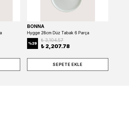
BONNA
BONN
a
Hygge 28cm Düz Tabak 6 Parça
₺ 3,104.57
%
29
%
29
₺ 2,207.78
SEPETE EKLE