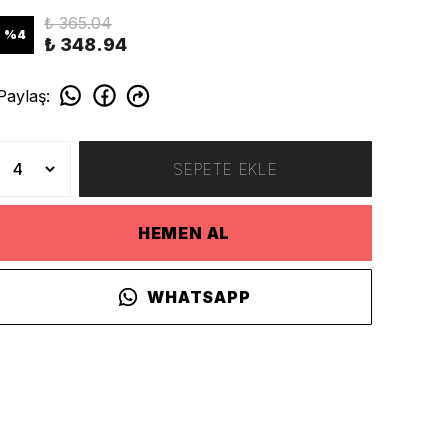
₺ 365.04
%
4
₺ 348.94
Paylaş
:
SEPETE EKLE
HEMEN AL
WHATSAPP