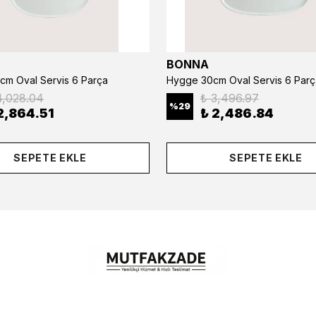
BONNA
cm Oval Servis 6 Parça
Hygge 30cm Oval Servis 6 Parç
4,028.04
₺ 3,496.97
%
29
2,864.51
₺ 2,486.84
SEPETE EKLE
SEPETE EKLE