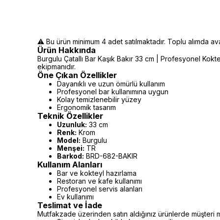
⚠️ Bu ürün minimum 4 adet satılmaktadır. Toplu alımda avant
Ürün Hakkında
Burgulu Çatallı Bar Kaşık Bakır 33 cm | Profesyonel Koktey
ekipmanıdır.
Öne Çıkan Özellikler
Dayanıklı ve uzun ömürlü kullanım
Profesyonel bar kullanımına uygun
Kolay temizlenebilir yüzey
Ergonomik tasarım
Teknik Özellikler
Uzunluk:
33 cm
Renk:
Krom
Model:
Burgulu
Menşei:
TR
Barkod:
BRD-682-BAKIR
Kullanım Alanları
Bar ve kokteyl hazırlama
Restoran ve kafe kullanımı
Profesyonel servis alanları
Ev kullanımı
Teslimat ve İade
Mutfakzade üzerinden satın aldığınız ürünlerde müşteri m