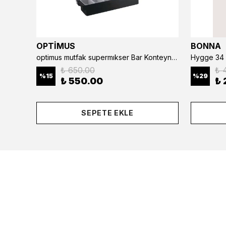
OPTİMUS
BONNA
optimus mutfak supermıkser Bar Konteyner 6'lı 50×16×9 cm Kapaklı Polikarbon Organizer Bar & Kafe
Hygge 34 
₺ 650.00
₺ 
%
15
%
29
₺ 550.00
₺ 
SEPETE EKLE