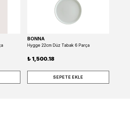
BONNA
BONN
ça
Hygge 22cm Düz Tabak 6 Parça
Hygge 
₺ 1,500.18
₺ 1,8
SEPETE EKLE