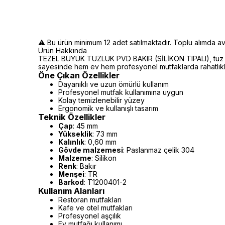
⚠️ Bu ürün minimum 12 adet satılmaktadır. Toplu alımda avan
Ürün Hakkında
TEZEL BÜYÜK TUZLUK PVD BAKIR (SİLİKON TIPALI), tuz ve ba
sayesinde hem ev hem profesyonel mutfaklarda rahatlıkla k
Öne Çıkan Özellikler
Dayanıklı ve uzun ömürlü kullanım
Profesyonel mutfak kullanımına uygun
Kolay temizlenebilir yüzey
Ergonomik ve kullanışlı tasarım
Teknik Özellikler
Çap
: 45 mm
Yükseklik
: 73 mm
Kalınlık
: 0,60 mm
Gövde malzemesi
: Paslanmaz çelik 304
Malzeme
: Silikon
Renk
: Bakır
Menşei
: TR
Barkod
: T1200401-2
Kullanım Alanları
Restoran mutfakları
Kafe ve otel mutfakları
Profesyonel aşçılık
Ev mutfağı kullanımı