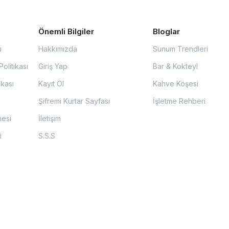
Önemli Bilgiler
Bloglar
u
Hakkımızda
Sunum Trendleri
olitikası
Giriş Yap
Bar & Kokteyl
ikası
Kayıt Ol
Kahve Köşesi
Şifremi Kurtar Sayfası
İşletme Rehberi
mesi
İletişim
i
S.S.S