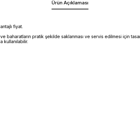
Ürün Açıklaması
tajlı fiyat.
haratların pratik şekilde saklanması ve servis edilmesi için tasarlan
ullanılabilir.