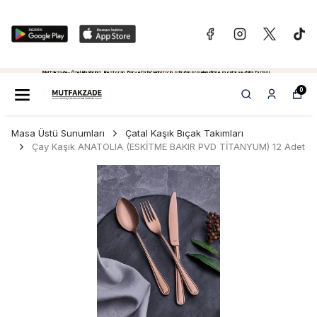
Mutfakzade - Özel Alanlariniz, Restoran, Bar ve Cafe'leriniz için sıfırdan projelendirme, montaj ve daha fazlasi...
Tiklayiniz...
0
Masa Üstü Sunumları
Çatal Kaşık Bıçak Takımları
Çay Kaşık ANATOLIA (ESKİTME BAKIR PVD TİTANYUM) 12 Adet