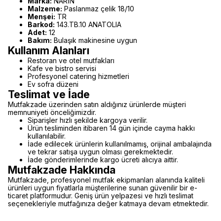
Marka:
NARİN
Malzeme:
Paslanmaz çelik 18/10
Menşei:
TR
Barkod:
143.TB.10 ANATOLIA
Adet:
12
Bakım:
Bulaşık makinesine uygun
Kullanım Alanları
Restoran ve otel mutfakları
Kafe ve bistro servisi
Profesyonel catering hizmetleri
Ev sofra düzeni
Teslimat ve İade
Mutfakzade üzerinden satın aldığınız ürünlerde müşteri
memnuniyeti önceliğimizdir.
Siparişler hızlı şekilde kargoya verilir.
Ürün tesliminden itibaren 14 gün içinde cayma hakkı
kullanılabilir.
İade edilecek ürünlerin kullanılmamış, orijinal ambalajında
ve tekrar satışa uygun olması gerekmektedir.
İade gönderimlerinde kargo ücreti alıcıya aittir.
Mutfakzade Hakkında
Mutfakzade, profesyonel mutfak ekipmanları alanında kaliteli
ürünleri uygun fiyatlarla müşterilerine sunan güvenilir bir e-
ticaret platformudur. Geniş ürün yelpazesi ve hızlı teslimat
seçenekleriyle mutfağınıza değer katmaya devam etmektedir.