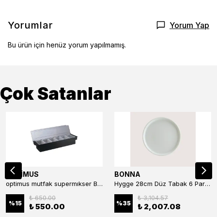
Yorumlar
Yorum Yap
Bu ürün için henüz yorum yapılmamış.
Çok Satanlar
OPTİMUS
BONNA
optimus mutfak supermıkser Bar Konteyner 6'lı 50×16×9 cm Kapaklı Polikarbon Organizer Bar & Kafe
Hygge 28cm Düz Tabak 6 Parça
₺ 650.00
₺ 3,104.57
%
15
%
35
₺ 550.00
₺ 2,007.08