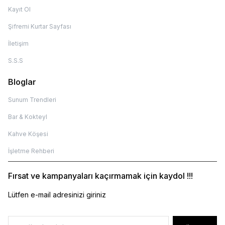
Kayıt Ol
Şifremi Kurtar Sayfası
İletişim
S.S.S
Bloglar
Sunum Trendleri
Bar & Kokteyl
Kahve Köşesi
İşletme Rehberi
Fırsat ve kampanyaları kaçırmamak için kaydol !!!
Lütfen e-mail adresinizi giriniz