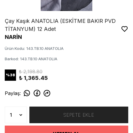
Çay Kaşık ANATOLIA (ESKİTME BAKIR PVD
TİTANYUM) 12 Adet
NARİN
Ürün Kodu
:
143.TB.10 ANATOLIA
Barkod
:
143.TB.10 ANATOLIA
₺ 2,198.80
%
38
₺ 1,365.45
Paylaş
:
SEPETE EKLE