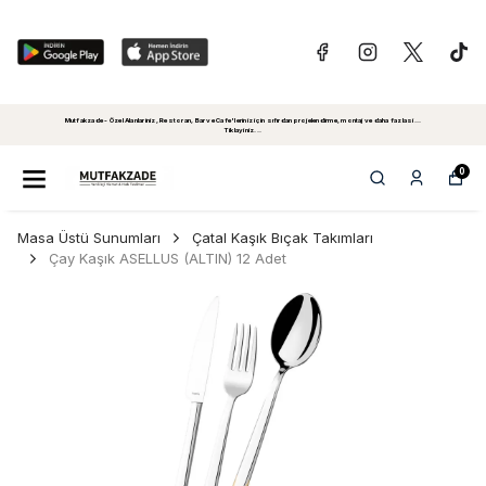
Mutfakzade - Özel Alanlariniz, Restoran, Bar ve Cafe'leriniz için sıfırdan projelendirme, montaj ve daha fazlasi...
Tiklayiniz...
0
Masa Üstü Sunumları
Çatal Kaşık Bıçak Takımları
Çay Kaşık ASELLUS (ALTIN) 12 Adet