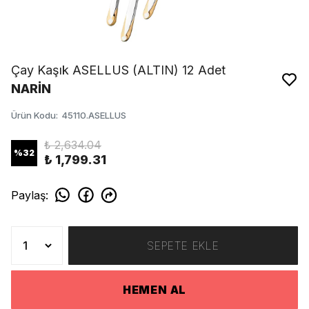
Çay Kaşık ASELLUS (ALTIN) 12 Adet
NARİN
Ürün Kodu
:
45110.ASELLUS
₺ 2,634.04
%
32
₺ 1,799.31
Paylaş
:
SEPETE EKLE
HEMEN AL