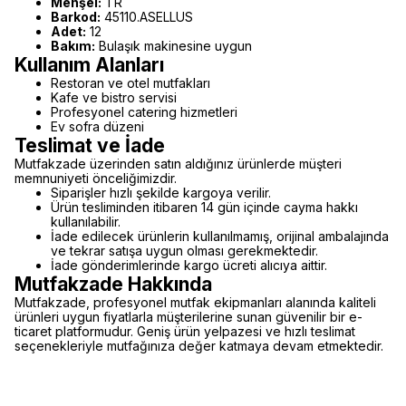
Menşei:
TR
Barkod:
45110.ASELLUS
Adet:
12
Bakım:
Bulaşık makinesine uygun
Kullanım Alanları
Restoran ve otel mutfakları
Kafe ve bistro servisi
Profesyonel catering hizmetleri
Ev sofra düzeni
Teslimat ve İade
Mutfakzade üzerinden satın aldığınız ürünlerde müşteri
memnuniyeti önceliğimizdir.
Siparişler hızlı şekilde kargoya verilir.
Ürün tesliminden itibaren 14 gün içinde cayma hakkı
kullanılabilir.
İade edilecek ürünlerin kullanılmamış, orijinal ambalajında
ve tekrar satışa uygun olması gerekmektedir.
İade gönderimlerinde kargo ücreti alıcıya aittir.
Mutfakzade Hakkında
Mutfakzade, profesyonel mutfak ekipmanları alanında kaliteli
ürünleri uygun fiyatlarla müşterilerine sunan güvenilir bir e-
ticaret platformudur. Geniş ürün yelpazesi ve hızlı teslimat
seçenekleriyle mutfağınıza değer katmaya devam etmektedir.