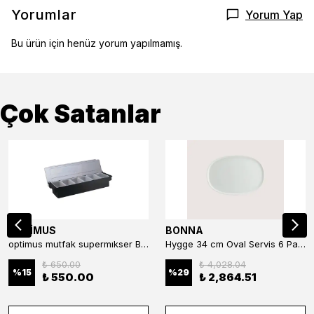
Yorumlar
Yorum Yap
Bu ürün için henüz yorum yapılmamış.
Çok Satanlar
OPTİMUS
BONNA
optimus mutfak supermıkser Bar Konteyner 6'lı 50×16×9 cm Kapaklı Polikarbon Organizer Bar & Kafe
Hygge 34 cm Oval Servis 6 Parça
₺ 650.00
₺ 4,028.04
%
15
%
29
₺ 550.00
₺ 2,864.51