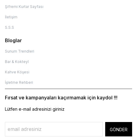
Şifremi Kurtar Sayfası
İletişim
S.S.S
Bloglar
Sunum Trendleri
Bar & Kokteyl
Kahve Köşesi
İşletme Rehberi
Fırsat ve kampanyaları kaçırmamak için kaydol !!!
Lütfen e-mail adresinizi giriniz
GÖNDER