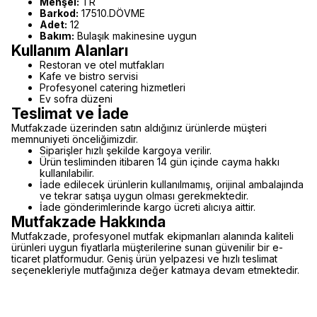
Menşei:
TR
Barkod:
17510.DÖVME
Adet:
12
Bakım:
Bulaşık makinesine uygun
Kullanım Alanları
Restoran ve otel mutfakları
Kafe ve bistro servisi
Profesyonel catering hizmetleri
Ev sofra düzeni
Teslimat ve İade
Mutfakzade üzerinden satın aldığınız ürünlerde müşteri
memnuniyeti önceliğimizdir.
Siparişler hızlı şekilde kargoya verilir.
Ürün tesliminden itibaren 14 gün içinde cayma hakkı
kullanılabilir.
İade edilecek ürünlerin kullanılmamış, orijinal ambalajında
ve tekrar satışa uygun olması gerekmektedir.
İade gönderimlerinde kargo ücreti alıcıya aittir.
Mutfakzade Hakkında
Mutfakzade, profesyonel mutfak ekipmanları alanında kaliteli
ürünleri uygun fiyatlarla müşterilerine sunan güvenilir bir e-
ticaret platformudur. Geniş ürün yelpazesi ve hızlı teslimat
seçenekleriyle mutfağınıza değer katmaya devam etmektedir.