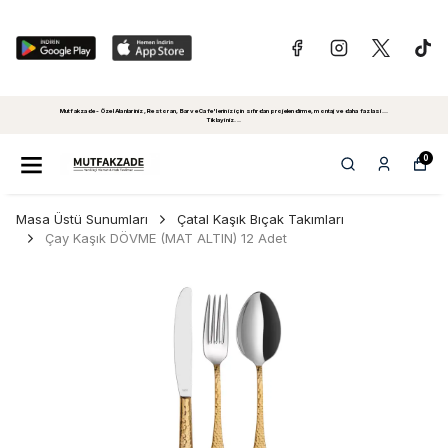
Mutfakzade - Özel Alanlariniz, Restoran, Bar ve Cafe'leriniz için sıfırdan projelendirme, montaj ve daha fazlasi...
Tiklayiniz...
0
Masa Üstü Sunumları
Çatal Kaşık Bıçak Takımları
Çay Kaşık DÖVME (MAT ALTIN) 12 Adet