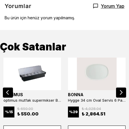
Yorumlar
Yorum Yap
Bu ürün için henüz yorum yapılmamış.
Çok Satanlar
OPTİMUS
BONNA
optimus mutfak supermıkser Bar Konteyner 6'lı 50×16×9 cm Kapaklı Polikarbon Organizer Bar & Kafe
Hygge 34 cm Oval Servis 6 Parça
₺ 650.00
₺ 4,028.04
%
15
%
29
₺ 550.00
₺ 2,864.51