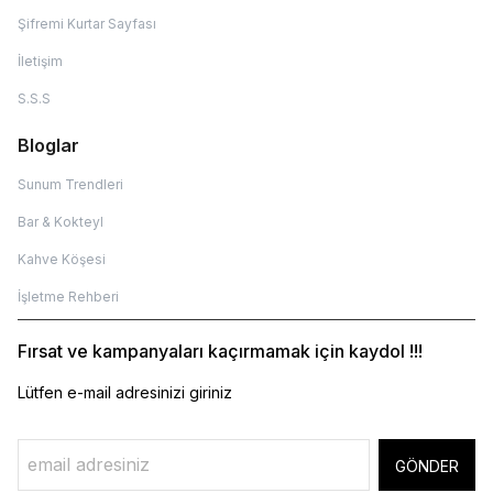
Şifremi Kurtar Sayfası
İletişim
S.S.S
Bloglar
Sunum Trendleri
Bar & Kokteyl
Kahve Köşesi
İşletme Rehberi
Fırsat ve kampanyaları kaçırmamak için kaydol !!!
Lütfen e-mail adresinizi giriniz
GÖNDER