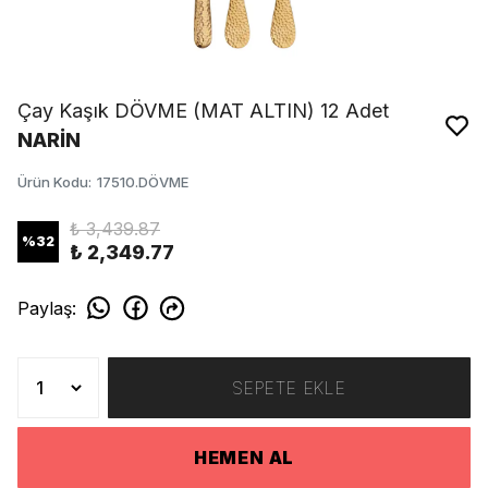
Çay Kaşık DÖVME (MAT ALTIN) 12 Adet
NARİN
Ürün Kodu
:
17510.DÖVME
₺ 3,439.87
%
32
₺ 2,349.77
Paylaş
:
SEPETE EKLE
HEMEN AL