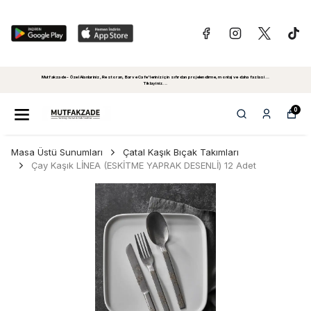
Mutfakzade - Özel Alanlariniz, Restoran, Bar ve Cafe'leriniz için sıfırdan projelendirme, montaj ve daha fazlasi...
Tiklayiniz...
0
Masa Üstü Sunumları
Çatal Kaşık Bıçak Takımları
Çay Kaşık LİNEA (ESKİTME YAPRAK DESENLİ) 12 Adet