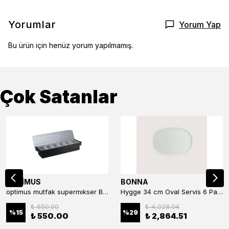
Yorumlar
Yorum Yap
Bu ürün için henüz yorum yapılmamış.
Çok Satanlar
OPTİMUS
BONNA
optimus mutfak supermıkser Bar Konteyner 6'lı 50×16×9 cm Kapaklı Polikarbon Organizer Bar & Kafe
Hygge 34 cm Oval Servis 6 Parça
₺ 650.00
₺ 4,028.04
%
15
%
29
₺ 550.00
₺ 2,864.51