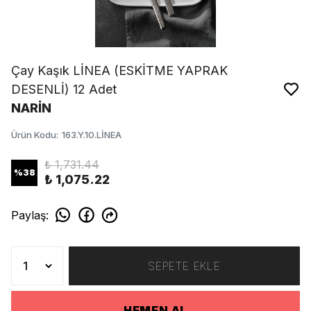
Çay Kaşık LİNEA (ESKİTME YAPRAK
DESENLİ) 12 Adet
NARİN
Ürün Kodu
:
163.Y.10.LİNEA
₺ 1,731.44
%
38
₺ 1,075.22
Paylaş
:
SEPETE EKLE
HEMEN AL