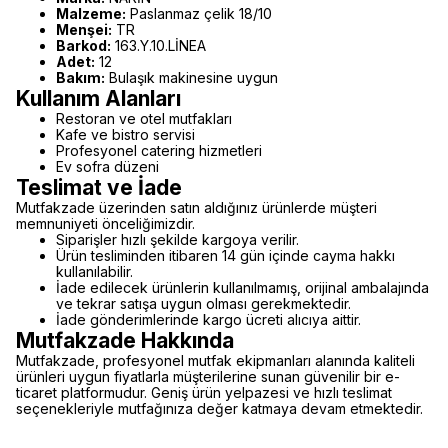
Malzeme:
Paslanmaz çelik 18/10
Menşei:
TR
Barkod:
163.Y.10.LİNEA
Adet:
12
Bakım:
Bulaşık makinesine uygun
Kullanım Alanları
Restoran ve otel mutfakları
Kafe ve bistro servisi
Profesyonel catering hizmetleri
Ev sofra düzeni
Teslimat ve İade
Mutfakzade üzerinden satın aldığınız ürünlerde müşteri
memnuniyeti önceliğimizdir.
Siparişler hızlı şekilde kargoya verilir.
Ürün tesliminden itibaren 14 gün içinde cayma hakkı
kullanılabilir.
İade edilecek ürünlerin kullanılmamış, orijinal ambalajında
ve tekrar satışa uygun olması gerekmektedir.
İade gönderimlerinde kargo ücreti alıcıya aittir.
Mutfakzade Hakkında
Mutfakzade, profesyonel mutfak ekipmanları alanında kaliteli
ürünleri uygun fiyatlarla müşterilerine sunan güvenilir bir e-
ticaret platformudur. Geniş ürün yelpazesi ve hızlı teslimat
seçenekleriyle mutfağınıza değer katmaya devam etmektedir.