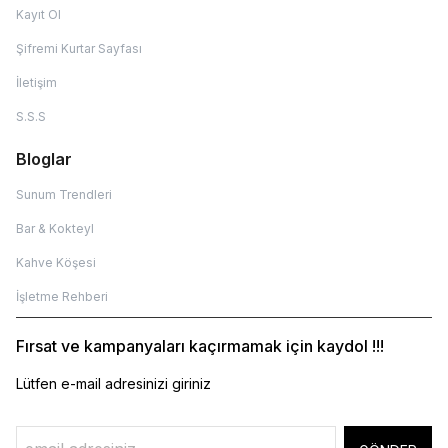
Kayıt Ol
Şifremi Kurtar Sayfası
İletişim
S.S.S
Bloglar
Sunum Trendleri
Bar & Kokteyl
Kahve Köşesi
İşletme Rehberi
Fırsat ve kampanyaları kaçırmamak için kaydol !!!
Lütfen e-mail adresinizi giriniz