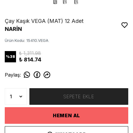
Çay Kaşık VEGA (MAT) 12 Adet
NARİN
Ürün Kodu
:
15410.VEGA
₺ 1,311.98
%
38
₺ 814.74
Paylaş
:
SEPETE EKLE
HEMEN AL