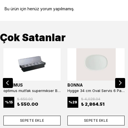
Bu ürün için henüz yorum yapılmamış.
Çok Satanlar
OPTİMUS
BONNA
optimus mutfak supermıkser Bar Konteyner 6'lı 50×16×9 cm Kapaklı Polikarbon Organizer Bar & Kafe
Hygge 34 cm Oval Servis 6 Parça
₺ 650.00
₺ 4,028.04
%
15
%
29
₺ 550.00
₺ 2,864.51
SEPETE EKLE
SEPETE EKLE