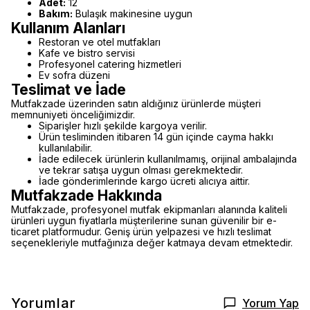
Adet:
12
Bakım:
Bulaşık makinesine uygun
Kullanım Alanları
Restoran ve otel mutfakları
Kafe ve bistro servisi
Profesyonel catering hizmetleri
Ev sofra düzeni
Teslimat ve İade
Mutfakzade üzerinden satın aldığınız ürünlerde müşteri
memnuniyeti önceliğimizdir.
Siparişler hızlı şekilde kargoya verilir.
Ürün tesliminden itibaren 14 gün içinde cayma hakkı
kullanılabilir.
İade edilecek ürünlerin kullanılmamış, orijinal ambalajında
ve tekrar satışa uygun olması gerekmektedir.
İade gönderimlerinde kargo ücreti alıcıya aittir.
Mutfakzade Hakkında
Mutfakzade, profesyonel mutfak ekipmanları alanında kaliteli
ürünleri uygun fiyatlarla müşterilerine sunan güvenilir bir e-
ticaret platformudur. Geniş ürün yelpazesi ve hızlı teslimat
seçenekleriyle mutfağınıza değer katmaya devam etmektedir.
Yorumlar
Yorum Yap