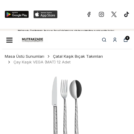
Mutfakzade - Özel Alanlariniz, Restoran, Bar ve Cafe'leriniz için sıfırdan projelendirme, montaj ve daha fazlasi...
Tiklayiniz...
0
Masa Üstü Sunumları
Çatal Kaşık Bıçak Takımları
Çay Kaşık VEGA (MAT) 12 Adet