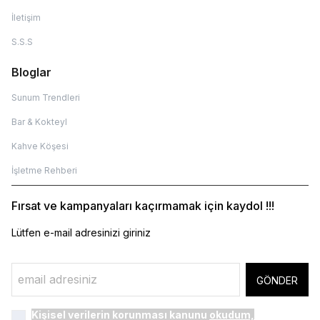
İletişim
S.S.S
Bloglar
Sunum Trendleri
Bar & Kokteyl
Kahve Köşesi
İşletme Rehberi
Fırsat ve kampanyaları kaçırmamak için kaydol !!!
Lütfen e-mail adresinizi giriniz
GÖNDER
Kişisel verilerin korunması kanunu
okudum,