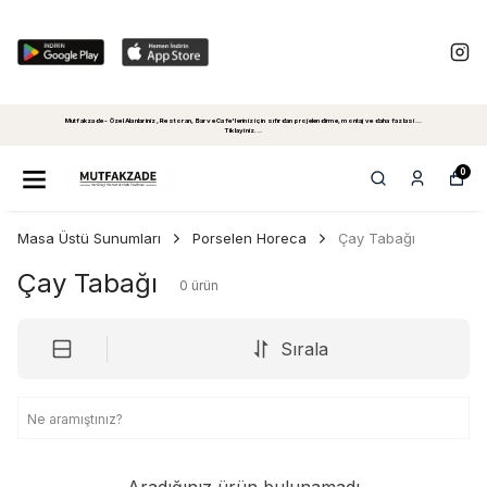
Mutfakzade - Özel Alanlariniz, Restoran, Bar ve Cafe'leriniz için sıfırdan projelendirme, montaj ve daha fazlasi...
Tiklayiniz...
0
Masa Üstü Sunumları
Porselen Horeca
Çay Tabağı
Çay Tabağı
0
ürün
Sırala