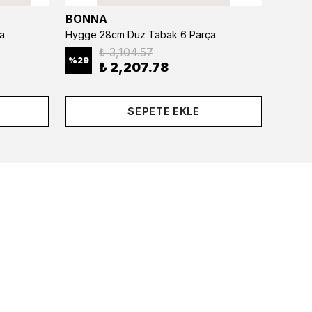
BONNA
BONN
a
Hygge 28cm Düz Tabak 6 Parça
₺ 3,104.57
%
29
%
29
₺ 2,207.78
SEPETE EKLE