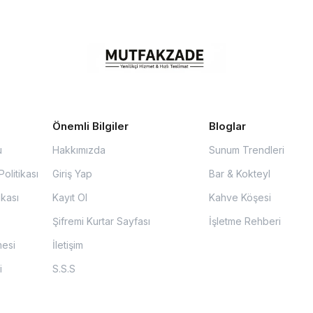
Önemli Bilgiler
Bloglar
u
Hakkımızda
Sunum Trendleri
olitikası
Giriş Yap
Bar & Kokteyl
ikası
Kayıt Ol
Kahve Köşesi
Şifremi Kurtar Sayfası
İşletme Rehberi
mesi
İletişim
i
S.S.S