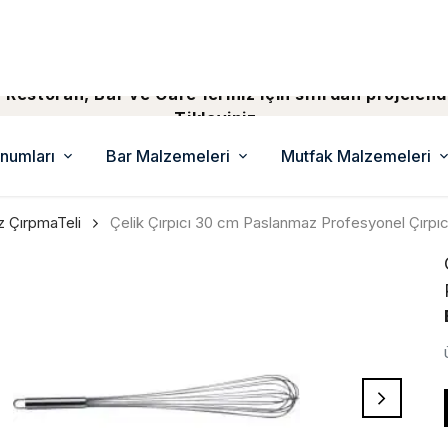
 Restoran, Bar ve Cafe'leriniz için sıfırdan projelend
Tiklayiniz...
numları
Bar Malzemeleri
Mutfak Malzemeleri
 ÇırpmaTeli
Çelik Çırpıcı 30 cm Paslanmaz Profesyonel Çırpıcı