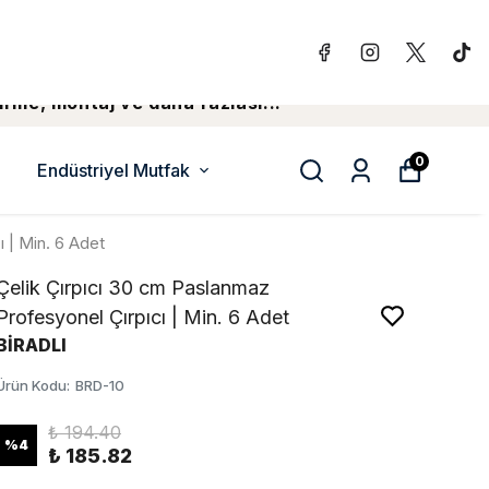
irme, montaj ve daha fazlasi...
0
Endüstriyel Mutfak
 | Min. 6 Adet
Çelik Çırpıcı 30 cm Paslanmaz
Profesyonel Çırpıcı | Min. 6 Adet
BİRADLI
Ürün Kodu
:
BRD-10
₺ 194.40
%
4
₺ 185.82