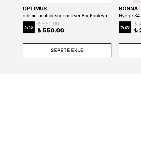
OPTİMUS
BONNA
optimus mutfak supermıkser Bar Konteyner 6'lı 50×16×9 cm Kapaklı Polikarbon Organizer Bar & Kafe
Hygge 34 
₺ 650.00
₺ 
%
15
%
29
₺ 550.00
₺ 
SEPETE EKLE