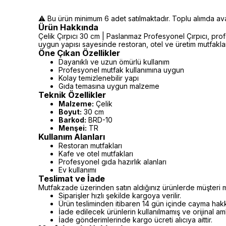
⚠️ Bu ürün minimum 6 adet satılmaktadır. Toplu alımda avant
Ürün Hakkında
Çelik Çırpıcı 30 cm | Paslanmaz Profesyonel Çırpıcı, prof
uygun yapısı sayesinde restoran, otel ve üretim mutfakların
Öne Çıkan Özellikler
Dayanıklı ve uzun ömürlü kullanım
Profesyonel mutfak kullanımına uygun
Kolay temizlenebilir yapı
Gıda temasına uygun malzeme
Teknik Özellikler
Malzeme:
Çelik
Boyut:
30 cm
Barkod:
BRD-10
Menşei:
TR
Kullanım Alanları
Restoran mutfakları
Kafe ve otel mutfakları
Profesyonel gıda hazırlık alanları
Ev kullanımı
Teslimat ve İade
Mutfakzade üzerinden satın aldığınız ürünlerde müşteri m
Siparişler hızlı şekilde kargoya verilir.
Ürün tesliminden itibaren 14 gün içinde cayma hakkı 
İade edilecek ürünlerin kullanılmamış ve orijinal a
İade gönderimlerinde kargo ücreti alıcıya aittir.