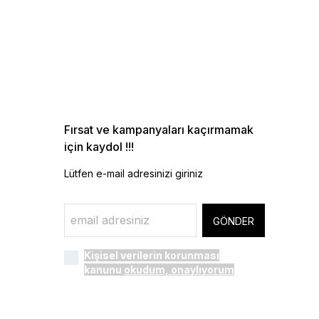
Fırsat ve kampanyaları kaçırmamak
için kaydol !!!
Lütfen e-mail adresinizi giriniz
GÖNDER
Kişisel verilerin korunması
kanunu
okudum, onaylıyorum