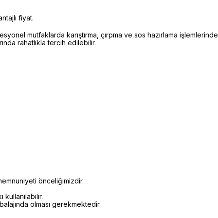
ajlı fiyat.
esyonel mutfaklarda karıştırma, çırpma ve sos hazırlama işlemlerinde k
da rahatlıkla tercih edilebilir.
emnuniyeti önceliğimizdir.
kullanılabilir.
mbalajında olması gerekmektedir.