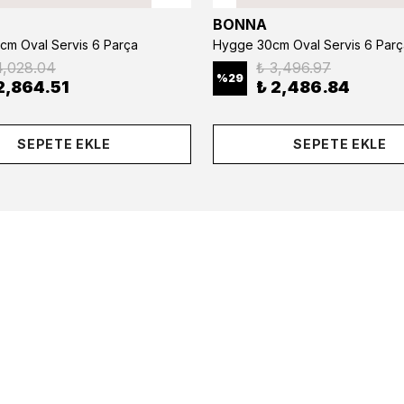
BONNA
cm Oval Servis 6 Parça
Hygge 30cm Oval Servis 6 Parç
4,028.04
₺ 3,496.97
%
29
2,864.51
₺ 2,486.84
SEPETE EKLE
SEPETE EKLE