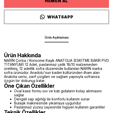
HEMEN AL
WHATSAPP
Ürün Açıklaması
Ürün Hakkında
NARİN Çorba / Konsome Kaşık ANATOLIA (ESKİTME BAKIR PVD
TİTANYUM) 12 Adet, paslanmaz çelik 18/10 malzemeden
üretilmiş, 12 adetlik sofra düzeninde kullanılan NARİN marka
sofra ürünüdür. Anadolu'nun kadim kültüründen ilham alan
Anatolia serisi, zarif çizgileri ve sağlam yapısıyla sofranıza
özgün bir dokunuş katar.
Öne Çıkan Özellikler
Oval kase formu sıvı ve katı gıdaların kolay alınmasını
sağlar
Dengeli sap ağırlığı ile konforlu kullanım sunar
Bulaşık makinesinde yıkamaya uygundur
Paslanmaz yüzey sayesinde higiyen kullanım garantiler
Teknik Özellikler