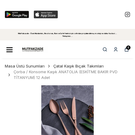
Mutfakzade - Özel Alanlariniz, Restoran, Bar ve Cafe'leriniz için sıfırdan projelendirme, montaj ve daha fazlasi...
Tiklayiniz...
0
Masa Üstü Sunumları
Çatal Kaşık Bıçak Takımları
Çorba / Konsome Kaşık ANATOLIA (ESKİTME BAKIR PVD
TİTANYUM) 12 Adet