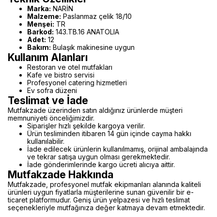
Marka:
NARİN
Malzeme:
Paslanmaz çelik 18/10
Menşei:
TR
Barkod:
143.TB.16 ANATOLIA
Adet:
12
Bakım:
Bulaşık makinesine uygun
Kullanım Alanları
Restoran ve otel mutfakları
Kafe ve bistro servisi
Profesyonel catering hizmetleri
Ev sofra düzeni
Teslimat ve İade
Mutfakzade üzerinden satın aldığınız ürünlerde müşteri
memnuniyeti önceliğimizdir.
Siparişler hızlı şekilde kargoya verilir.
Ürün tesliminden itibaren 14 gün içinde cayma hakkı
kullanılabilir.
İade edilecek ürünlerin kullanılmamış, orijinal ambalajında
ve tekrar satışa uygun olması gerekmektedir.
İade gönderimlerinde kargo ücreti alıcıya aittir.
Mutfakzade Hakkında
Mutfakzade, profesyonel mutfak ekipmanları alanında kaliteli
ürünleri uygun fiyatlarla müşterilerine sunan güvenilir bir e-
ticaret platformudur. Geniş ürün yelpazesi ve hızlı teslimat
seçenekleriyle mutfağınıza değer katmaya devam etmektedir.