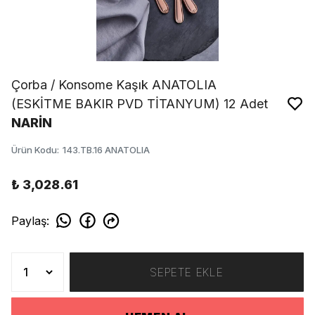
Çorba / Konsome Kaşık ANATOLIA
(ESKİTME BAKIR PVD TİTANYUM) 12 Adet
NARİN
Ürün Kodu
:
143.TB.16 ANATOLIA
₺ 3,028.61
Paylaş
:
SEPETE EKLE