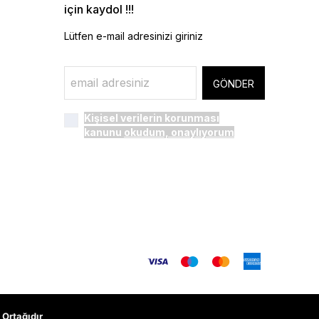
için kaydol !!!
Lütfen e-mail adresinizi giriniz
GÖNDER
Kişisel verilerin korunması
kanunu
okudum, onaylıyorum
Ortağıdır