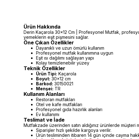
Ürün Hakkında
Derin Kaçarola 30x12 Cm | Profesyonel Mutfak, profesyone
yemeklerin eşit pişmesini sağlar.
Öne Çıkan Özellikler
Dayanıklı ve uzun ömürlü kullanım
Profesyonel mutfak kullanımına uygun
Eşit ısı dağılımı sağlayan yapı
Kolay temizlenebilir yüzey
Teknik Özellikler
Ürün Tipi:
Kaçarola
Boyut:
30x12 cm
Barkod:
30150021
Menşei:
TR
Kullanım Alanları
Restoran mutfakları
Otel ve kafe mutfakları
Profesyonel gıda hazırlık alanları
Ev kullanımı
Teslimat ve İade
Mutfakzade üzerinden satın aldığınız ürünlerde müşteri m
Siparişler hızlı şekilde kargoya verilir.
Ürün tesliminden itibaren 14 gün içinde cayma hakkı 