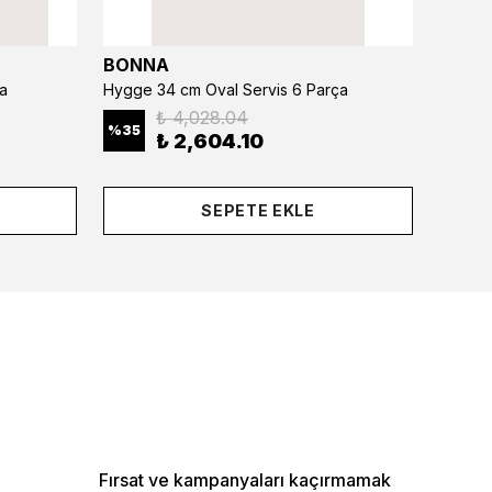
BONNA
BONN
a
Hygge 34 cm Oval Servis 6 Parça
₺ 4,028.04
%
35
%
35
₺ 2,604.10
SEPETE EKLE
Fırsat ve kampanyaları kaçırmamak