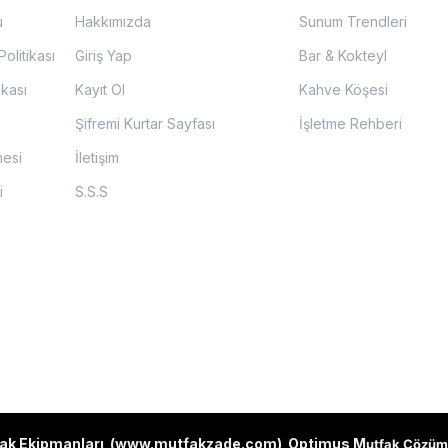
u
Hakkımızda
Sunum Trendleri
olitikası
Giriş Yap
Bar & Kokteyl
ikası
Kayıt Ol
Kahve Köşesi
Şifremi Kurtar Sayfası
İşletme Rehberi
mesi
İletişim
i
S.S.S
ak Ekipmanları (
www.mutfakzade.com
)
Optimus M
utfak Çözüm 