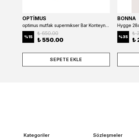
OPTİMUS
BONNA
optimus mutfak supermıkser Bar Konteyner 6'lı 50×16×9 cm Kapaklı Polikarbon Organizer Bar & Kafe
Hygge 28c
₺ 650.00
₺ 
%
15
%
35
₺ 550.00
₺ 
SEPETE EKLE
Kategoriler
Sözleşmeler