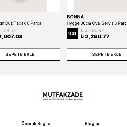
BONNA
m Düz Tabak 6 Parça
Hygge 30cm Oval Servis 6 Parç
3,104.57
₺ 3,496.97
%
35
2,007.08
₺ 2,260.77
SEPETE EKLE
SEPETE EKLE
Önemli Bilgiler
Bloglar