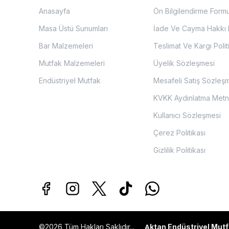
Anasayfa
Ön Bilgilendirme Form
Masa Üstü Sunumları
İade Ve Cayma Hakkı P
Bar Malzemeleri
Teslimat Ve Kargı Polit
Mutfak Malzemeleri
Üyelik Sözleşmesi
Endüstriyel Mutfak
Mesafeli Satış Sözleş
KVKK Aydınlatma Metn
Kullanıcı Sözleşmesi
Çerez Politikası
Gizlilik Politikası
©2026 Tüm Hakları Saklıdır...
ktan Endüstriyel Mutf
A