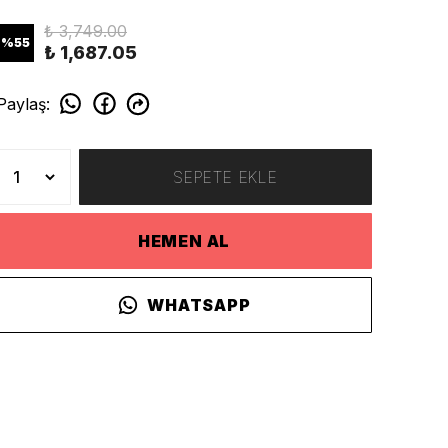
₺ 3,749.00
%
55
₺ 1,687.05
Paylaş
:
SEPETE EKLE
HEMEN AL
WHATSAPP