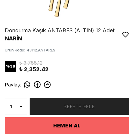
Dondurma Kaşık ANTARES (ALTIN) 12 Adet
NARİN
Ürün Kodu
:
43112.ANTARES
₺ 3,788.12
%
38
₺ 2,352.42
Paylaş
:
SEPETE EKLE
HEMEN AL