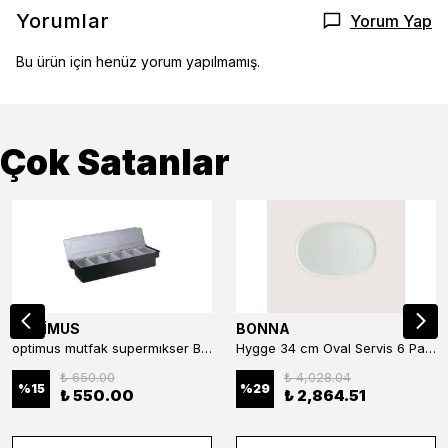
Yorumlar
Yorum Yap
Bu ürün için henüz yorum yapılmamış.
Çok Satanlar
OPTİMUS
BONNA
optimus mutfak supermıkser Bar Konteyner 6'lı 50×16×9 cm Kapaklı Polikarbon Organizer Bar & Kafe
Hygge 34 cm Oval Servis 6 Parça
₺ 650.00
₺ 4,028.04
%
15
%
29
₺ 550.00
₺ 2,864.51