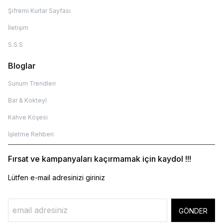
Şifremi Kurtar Sayfası
İletişim
S.S.S
Bloglar
Sunum Trendleri
Bar & Kokteyl
Kahve Köşesi
İşletme Rehberi
Fırsat ve kampanyaları kaçırmamak için kaydol !!!
Lütfen e-mail adresinizi giriniz
GÖNDER