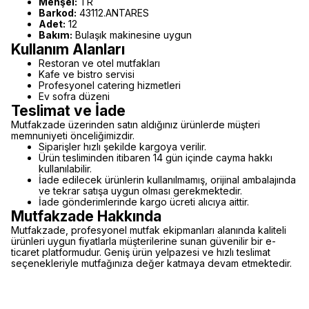
Menşei:
TR
Barkod:
43112.ANTARES
Adet:
12
Bakım:
Bulaşık makinesine uygun
Kullanım Alanları
Restoran ve otel mutfakları
Kafe ve bistro servisi
Profesyonel catering hizmetleri
Ev sofra düzeni
Teslimat ve İade
Mutfakzade üzerinden satın aldığınız ürünlerde müşteri
memnuniyeti önceliğimizdir.
Siparişler hızlı şekilde kargoya verilir.
Ürün tesliminden itibaren 14 gün içinde cayma hakkı
kullanılabilir.
İade edilecek ürünlerin kullanılmamış, orijinal ambalajında
ve tekrar satışa uygun olması gerekmektedir.
İade gönderimlerinde kargo ücreti alıcıya aittir.
Mutfakzade Hakkında
Mutfakzade, profesyonel mutfak ekipmanları alanında kaliteli
ürünleri uygun fiyatlarla müşterilerine sunan güvenilir bir e-
ticaret platformudur. Geniş ürün yelpazesi ve hızlı teslimat
seçenekleriyle mutfağınıza değer katmaya devam etmektedir.