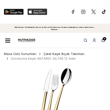
Mutfakzade - Özel Alanlariniz, Restoran, Bar ve Cafe'leriniz için sıfırdan projelendirme, montaj ve daha fazlasi...
Tiklayiniz...
0
Masa Üstü Sunumları
Çatal Kaşık Bıçak Takımları
Dondurma Kaşık ANTARES (ALTIN) 12 Adet