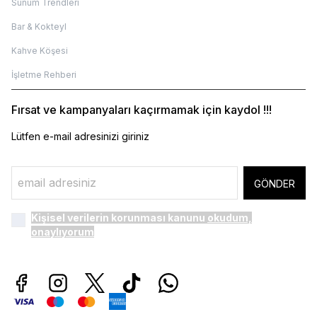
Sunum Trendleri
Bar & Kokteyl
Kahve Köşesi
İşletme Rehberi
Fırsat ve kampanyaları kaçırmamak için kaydol !!!
Lütfen e-mail adresinizi giriniz
GÖNDER
Kişisel verilerin korunması kanunu
okudum,
onaylıyorum