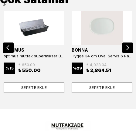
OPTİMUS
BONNA
optimus mutfak supermıkser Bar Konteyner 6'lı 50×16×9 cm Kapaklı Polikarbon Organizer Bar & Kafe
Hygge 34 cm Oval Servis 6 Parça
₺ 650.00
₺ 4,028.04
%
15
%
29
₺ 550.00
₺ 2,864.51
SEPETE EKLE
SEPETE EKLE