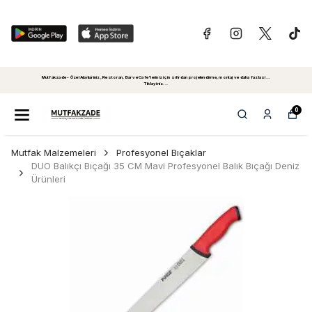
Mutfakzade - Özel Alanlariniz, Restoran, Bar ve Cafe'leriniz için sıfırdan projelendirme, montaj ve daha fazlasi...
Tiklayiniz...
0
Mutfak Malzemeleri
Profesyonel Bıçaklar
DUO Balıkçı Bıçağı 35 CM Mavi Profesyonel Balık Bıçağı Deniz
Ürünleri