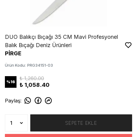
DUO Balıkçı Bıçağı 35 CM Mavi Profesyonel
Balık Bıçağı Deniz Ürünleri
PİRGE
Ürün Kodu
:
PRG34151-03
₺ 1,260.00
%
16
₺ 1,058.40
Paylaş
:
SEPETE EKLE