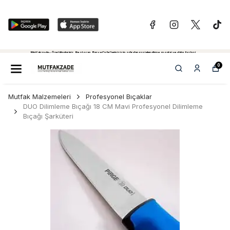
Mutfakzade - Özel Alanlariniz, Restoran, Bar ve Cafe'leriniz için sıfırdan projelendirme, montaj ve daha fazlasi...
Tiklayiniz...
0
Mutfak Malzemeleri
Profesyonel Bıçaklar
DUO Dilimleme Bıçağı 18 CM Mavi Profesyonel Dilimleme
Bıçağı Şarküteri