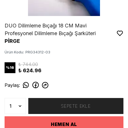
DUO Dilimleme Bıçağı 18 CM Mavi
Profesyonel Dilimleme Bıçağı Şarküteri
PİRGE
Ürün Kodu
:
PRG34312-03
₺ 744.00
%
16
₺ 624.96
Paylaş
:
SEPETE EKLE
HEMEN AL