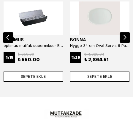
OPTİMUS
BONNA
optimus mutfak supermıkser Bar Konteyner 6'lı 50×16×9 cm Kapaklı Polikarbon Organizer Bar & Kafe
Hygge 34 cm Oval Servis 6 Parça
₺ 650.00
₺ 4,028.04
%
15
%
29
₺ 550.00
₺ 2,864.51
SEPETE EKLE
SEPETE EKLE