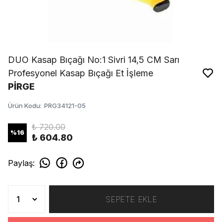
DUO Kasap Bıçağı No:1 Sivri 14,5 CM Sarı
Profesyonel Kasap Bıçağı Et İşleme
PİRGE
Ürün Kodu
:
PRG34121-05
₺ 720.00
%
16
₺ 604.80
Paylaş
:
SEPETE EKLE