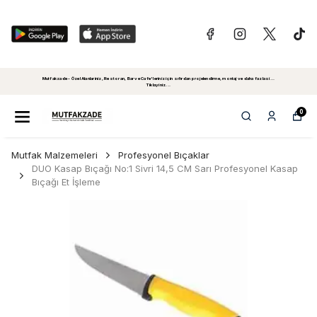
Mutfakzade - Özel Alanlariniz, Restoran, Bar ve Cafe'leriniz için sıfırdan projelendirme, montaj ve daha fazlasi...
Tiklayiniz...
0
Mutfak Malzemeleri
Profesyonel Bıçaklar
DUO Kasap Bıçağı No:1 Sivri 14,5 CM Sarı Profesyonel Kasap
Bıçağı Et İşleme