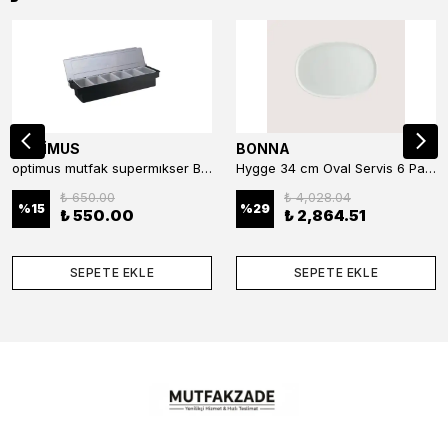
OPTİMUS
BONNA
optimus mutfak supermıkser Bar Konteyner 6'lı 50×16×9 cm Kapaklı Polikarbon Organizer Bar & Kafe
Hygge 34 cm Oval Servis 6 Parça
₺ 650.00
₺ 4,028.04
%
15
%
29
₺ 550.00
₺ 2,864.51
SEPETE EKLE
SEPETE EKLE