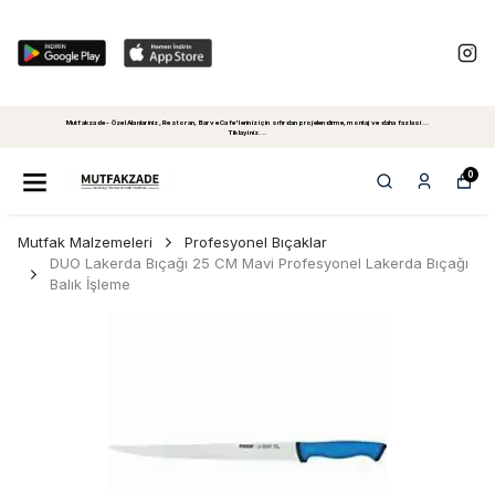
Mutfakzade - Özel Alanlariniz, Restoran, Bar ve Cafe'leriniz için sıfırdan projelendirme, montaj ve daha fazlasi...
Tiklayiniz...
0
Mutfak Malzemeleri
Profesyonel Bıçaklar
DUO Lakerda Bıçağı 25 CM Mavi Profesyonel Lakerda Bıçağı
Balık İşleme