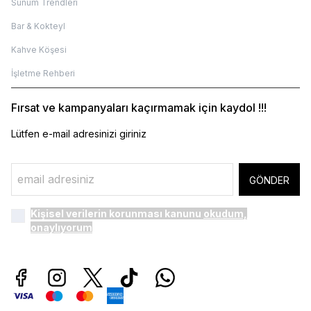
Sunum Trendleri
Bar & Kokteyl
Kahve Köşesi
İşletme Rehberi
Fırsat ve kampanyaları kaçırmamak için kaydol !!!
Lütfen e-mail adresinizi giriniz
GÖNDER
Kişisel verilerin korunması kanunu
okudum,
onaylıyorum