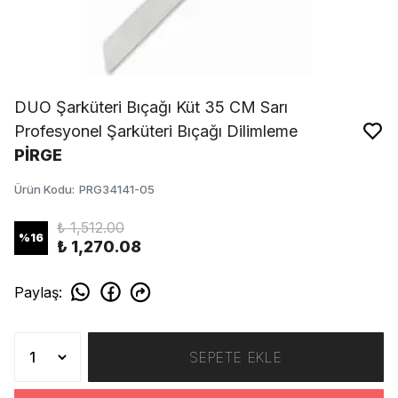
DUO Şarküteri Bıçağı Küt 35 CM Sarı
Profesyonel Şarküteri Bıçağı Dilimleme
PİRGE
Ürün Kodu
:
PRG34141-05
₺ 1,512.00
%
16
₺ 1,270.08
Paylaş
:
SEPETE EKLE