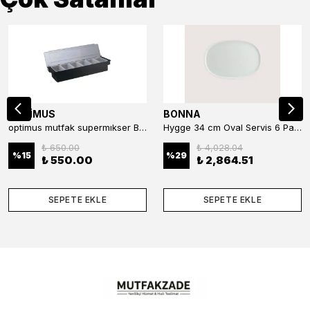
OPTİMUS
BONNA
optimus mutfak supermıkser Bar Konteyner 6'lı 50×16×9 cm Kapaklı Polikarbon Organizer Bar & Kafe
Hygge 34 cm Oval Servis 6 Parça
₺ 650.00
₺ 4,028.04
%
15
%
29
₺ 550.00
₺ 2,864.51
SEPETE EKLE
SEPETE EKLE