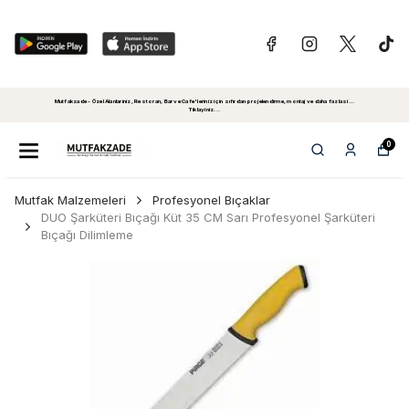
Mutfakzade - Özel Alanlariniz, Restoran, Bar ve Cafe'leriniz için sıfırdan projelendirme, montaj ve daha fazlasi...
Tiklayiniz...
0
Mutfak Malzemeleri
Profesyonel Bıçaklar
DUO Şarküteri Bıçağı Küt 35 CM Sarı Profesyonel Şarküteri
Bıçağı Dilimleme