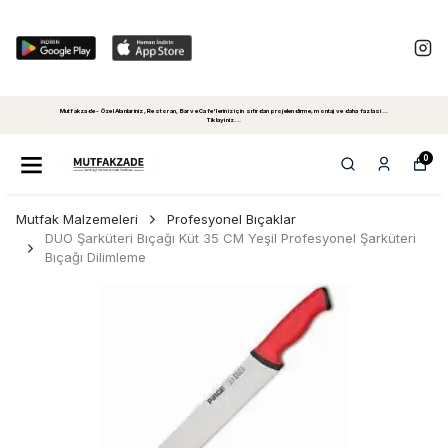
Mutfakzade - Özel Alanlariniz, Restoran, Bar ve Cafe'leriniz için sıfırdan projelendirme, montaj ve daha fazlasi...
Tiklayiniz...
0
Mutfak Malzemeleri
Profesyonel Bıçaklar
DUO Şarküteri Bıçağı Küt 35 CM Yeşil Profesyonel Şarküteri
Bıçağı Dilimleme