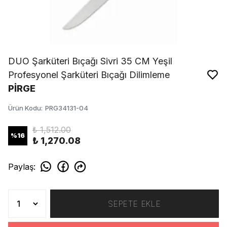
DUO Şarküteri Bıçağı Sivri 35 CM Yeşil
Profesyonel Şarküteri Bıçağı Dilimleme
PİRGE
Ürün Kodu
:
PRG34131-04
₺ 1,512.00
%
16
₺ 1,270.08
Paylaş
:
SEPETE EKLE