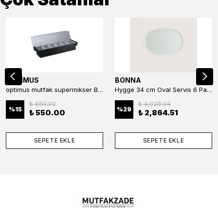
OPTİMUS
BONNA
optimus mutfak supermıkser Bar Konteyner 6'lı 50×16×9 cm Kapaklı Polikarbon Organizer Bar & Kafe
Hygge 34 cm Oval Servis 6 Parça
₺ 650.00
₺ 4,028.04
%
15
%
29
₺ 550.00
₺ 2,864.51
SEPETE EKLE
SEPETE EKLE