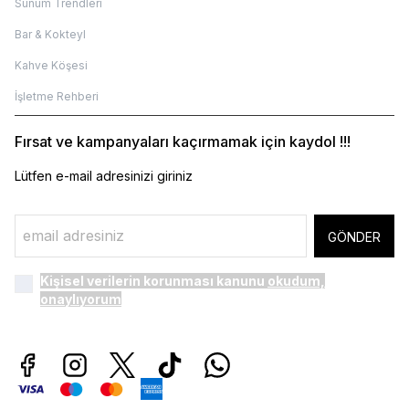
Sunum Trendleri
Bar & Kokteyl
Kahve Köşesi
İşletme Rehberi
Fırsat ve kampanyaları kaçırmamak için kaydol !!!
Lütfen e-mail adresinizi giriniz
GÖNDER
Kişisel verilerin korunması kanunu
okudum,
onaylıyorum