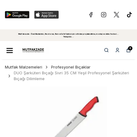
Mutfakzade - Özel Alanlariniz, Restoran, Bar ve Cafe'leriniz için sıfırdan projelendirme, montaj ve daha fazlasi...
Tiklayiniz...
0
Mutfak Malzemeleri
Profesyonel Bıçaklar
DUO Şarküteri Bıçağı Sivri 35 CM Yeşil Profesyonel Şarküteri
Bıçağı Dilimleme