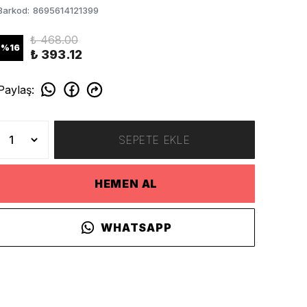
Barkod
:
8695614121399
₺ 468.00
%
16
₺ 393.12
Paylaş
:
SEPETE EKLE
HEMEN AL
WHATSAPP