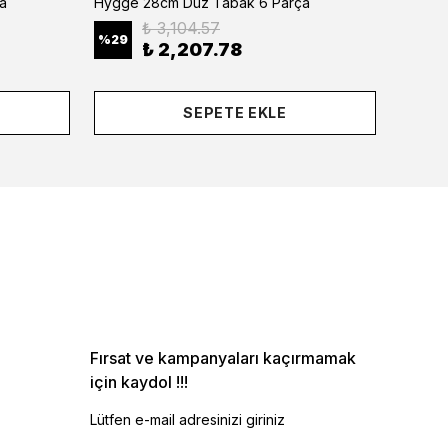
a
Hygge 28cm Düz Tabak 6 Parça
₺ 3,104.57
%
29
%
29
₺ 2,207.78
SEPETE EKLE
Fırsat ve kampanyaları kaçırmamak
için kaydol !!!
Lütfen e-mail adresinizi giriniz