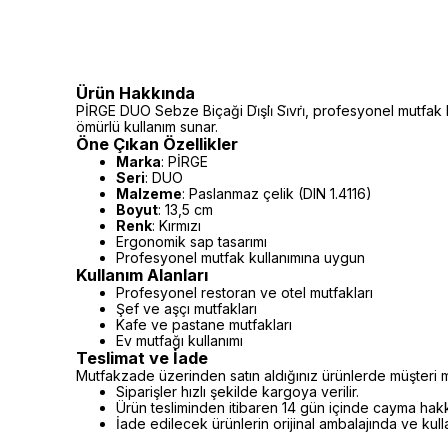
Ürün Hakkında
PİRGE DUO Sebze Biçaği Di̇şli̇ Si̇vri̇, profesyonel mutfak
ömürlü kullanım sunar.
Öne Çıkan Özellikler
Marka
: PİRGE
Seri
: DUO
Malzeme
: Paslanmaz çelik (DIN 1.4116)
Boyut
: 13,5 cm
Renk
: Kırmızı
Ergonomik sap tasarımı
Profesyonel mutfak kullanımına uygun
Kullanım Alanları
Profesyonel restoran ve otel mutfakları
Şef ve aşçı mutfakları
Kafe ve pastane mutfakları
Ev mutfağı kullanımı
Teslimat ve İade
Mutfakzade üzerinden satın aldığınız ürünlerde müşteri m
Siparişler hızlı şekilde kargoya verilir.
Ürün tesliminden itibaren 14 gün içinde cayma hakkı 
İade edilecek ürünlerin orijinal ambalajında ve kul