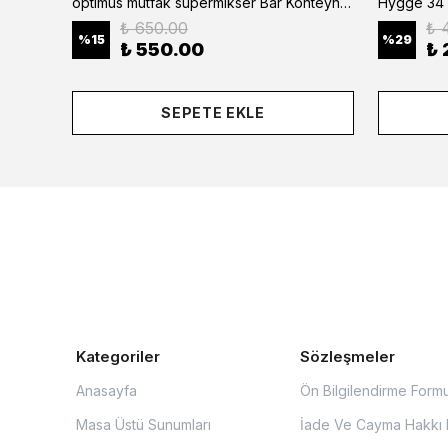
optimus mutfak supermıkser Bar Konteyner 6'lı 50×16×9 cm Kapaklı Polikarbon Organizer Bar & Kafe
Hygge 34 
₺ 650.00
₺ 
%
15
%
29
₺ 550.00
₺ 
SEPETE EKLE
Kategoriler
Sözleşmeler
Anasayfa
Ön Bilgilendirme Form
Masa Üstü Sunumları
İade Ve Cayma Hakkı P