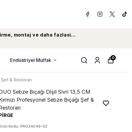
irme, montaj ve daha fazlasi...
0
Endüstriyel Mutfak
ı Şef & Restoran
DUO Sebze Bıçağı Dişli Sivri 13,5 CM
Kırmızı Profesyonel Sebze Bıçağı Şef &
Restoran
PİRGE
Ürün Kodu
:
PRG34049-02