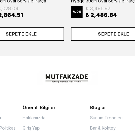
cm Oval Servis 6 Parça
Hygge 30cm Oval Servis 6 Parç
4,028.04
₺ 3,496.97
%
29
2,864.51
₺ 2,486.84
SEPETE EKLE
SEPETE EKLE
Önemli Bilgiler
Bloglar
u
Hakkımızda
Sunum Trendleri
olitikası
Giriş Yap
Bar & Kokteyl