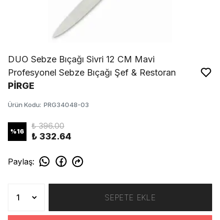
DUO Sebze Bıçağı Sivri 12 CM Mavi
Profesyonel Sebze Bıçağı Şef & Restoran
PİRGE
Ürün Kodu
:
PRG34048-03
₺ 396.00
%
16
₺ 332.64
Paylaş
:
SEPETE EKLE