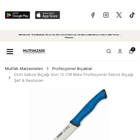
Mutfakzade - Özel Alanlariniz, Restoran, Bar ve Cafe'leriniz için sıfırdan projelendirme, montaj ve daha fazlasi...
Tiklayiniz...
0
Mutfak Malzemeleri
Profesyonel Bıçaklar
DUO Sebze Bıçağı Sivri 12 CM Mavi Profesyonel Sebze Bıçağı
Şef & Restoran