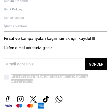
Sunum Trendleri
Bar & Kokteyl
Kahve Köşesi
İşletme Rehberi
Fırsat ve kampanyaları kaçırmamak için kaydol !!!
Lütfen e-mail adresinizi giriniz
GÖNDER
Kişisel verilerin korunması kanunu
okudum,
onaylıyorum