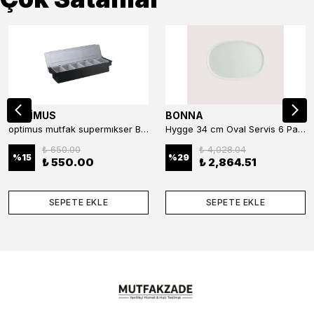
OPTİMUS
BONNA
optimus mutfak supermıkser Bar Konteyner 6'lı 50×16×9 cm Kapaklı Polikarbon Organizer Bar & Kafe
Hygge 34 cm Oval Servis 6 Parça
₺ 650.00
₺ 4,028.04
%
15
%
29
₺ 550.00
₺ 2,864.51
SEPETE EKLE
SEPETE EKLE