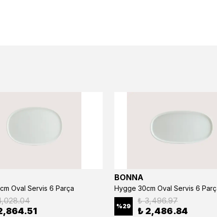
BONNA
cm Oval Servis 6 Parça
Hygge 30cm Oval Servis 6 Parç
4,028.04
₺ 3,496.97
%
29
2,864.51
₺ 2,486.84