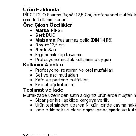
Ürün Hakkında
PİRGE DUO Siyirma Biçaği 12,5 Cm, profesyonel mutfak kul
ömürlü kullanım sunar.
Öne Çıkan Özellikler
Marka
: PİRGE
Seri
: DUO
Malzeme
: Paslanmaz çelik (DIN 1.4116)
Boyut
: 12,5 cm
Renk
: Sarı
Ergonomik sap tasarımı
Profesyonel mutfak kullanımına uygun
Kullanım Alanları
Profesyonel restoran ve otel mutfakları
Şef ve aşçı mutfakları
Kafe ve pastane mutfakları
Ev mutfağı kullanımı
Teslimat ve İade
Mutfakzade üzerinden satın aldığınız ürünlerde müşteri m
Siparişler hızlı şekilde kargoya verilir.
Ürün tesliminden itibaren 14 gün içinde cayma hakkı 
İade edilecek ürünlerin orijinal ambalajında ve kul