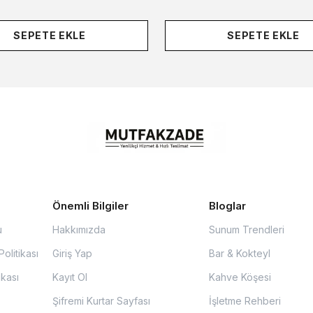
SEPETE EKLE
SEPETE EKLE
Önemli Bilgiler
Bloglar
u
Hakkımızda
Sunum Trendleri
olitikası
Giriş Yap
Bar & Kokteyl
ikası
Kayıt Ol
Kahve Köşesi
Şifremi Kurtar Sayfası
İşletme Rehberi