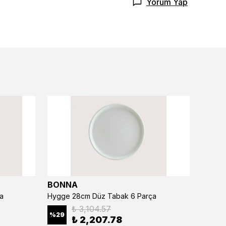
Yorum Yap
BONNA
BONN
a
Hygge 28cm Düz Tabak 6 Parça
₺ 3,104.57
%
29
%
29
₺ 2,207.78