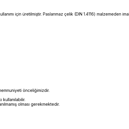
lanımı için üretilmiştir. Paslanmaz çelik (DIN 1.4116) malzemeden im
emnuniyeti önceliğimizdir.
kullanılabilir.
lanılmamış olması gerekmektedir.