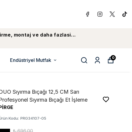
irme, montaj ve daha fazlasi...
0
Endüstriyel Mutfak
DUO Sıyırma Bıçağı 12,5 CM Sarı
Profesyonel Sıyırma Bıçağı Et İşleme
PİRGE
Ürün Kodu
:
PRG34107-05
₺ 696.00