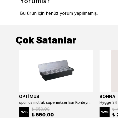
Yorumlar
Bu ürün için henüz yorum yapılmamış.
Çok Satanlar
OPTİMUS
BONNA
optimus mutfak supermıkser Bar Konteyner 6'lı 50×16×9 cm Kapaklı Polikarbon Organizer Bar & Kafe
Hygge 34 
₺ 650.00
₺ 
%
15
%
29
₺ 550.00
₺ 