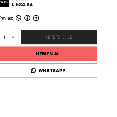
%
16
₺ 584.64
Paylaş
:
SEPETE EKLE
HEMEN AL
WHATSAPP