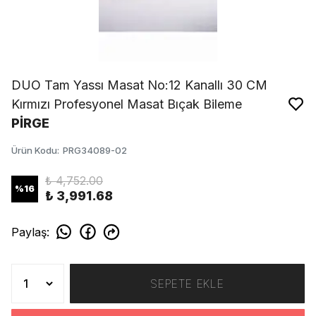
DUO Tam Yassı Masat No:12 Kanallı 30 CM
Kırmızı Profesyonel Masat Bıçak Bileme
PİRGE
Ürün Kodu
:
PRG34089-02
₺ 4,752.00
%
16
₺ 3,991.68
Paylaş
:
SEPETE EKLE