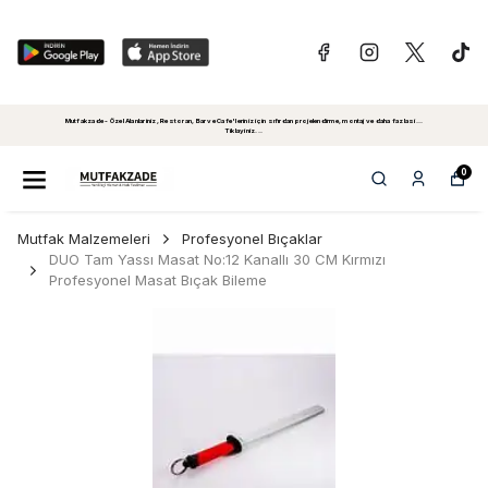
Mutfakzade - Özel Alanlariniz, Restoran, Bar ve Cafe'leriniz için sıfırdan projelendirme, montaj ve daha fazlasi...
Tiklayiniz...
0
Mutfak Malzemeleri
Profesyonel Bıçaklar
DUO Tam Yassı Masat No:12 Kanallı 30 CM Kırmızı
Profesyonel Masat Bıçak Bileme