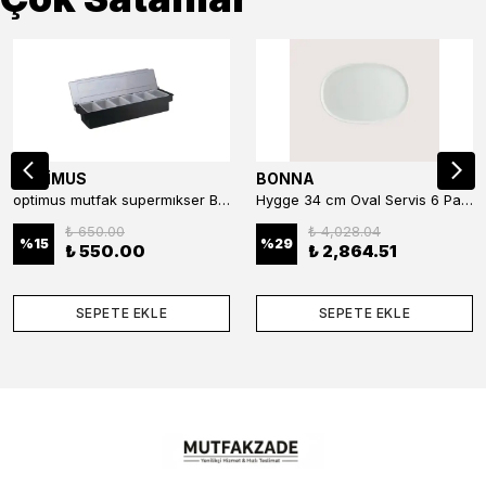
OPTİMUS
BONNA
optimus mutfak supermıkser Bar Konteyner 6'lı 50×16×9 cm Kapaklı Polikarbon Organizer Bar & Kafe
Hygge 34 cm Oval Servis 6 Parça
₺ 650.00
₺ 4,028.04
%
15
%
29
₺ 550.00
₺ 2,864.51
SEPETE EKLE
SEPETE EKLE