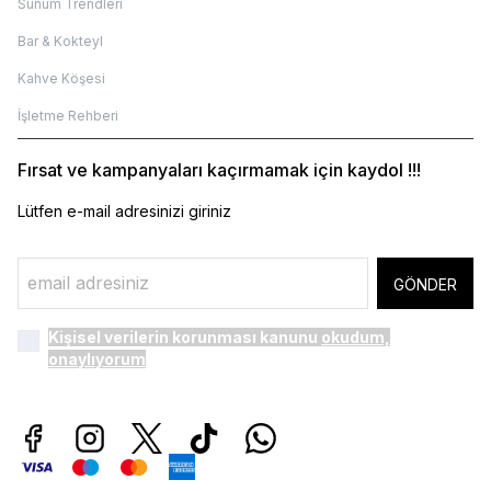
Sunum Trendleri
Bar & Kokteyl
Kahve Köşesi
İşletme Rehberi
Fırsat ve kampanyaları kaçırmamak için kaydol !!!
Lütfen e-mail adresinizi giriniz
GÖNDER
Kişisel verilerin korunması kanunu
okudum,
onaylıyorum