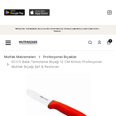
Mutfakzade - Özel Alanlariniz, Restoran, Bar ve Cafe'leriniz için sıfırdan projelendirme, montaj ve daha fazlasi...
Tiklayiniz...
0
Mutfak Malzemeleri
Profesyonel Bıçaklar
ECCO Balık Temizleme Bıçağı 12 CM Kırmızı Profesyonel
Mutfak Bıçağı Şef & Restoran