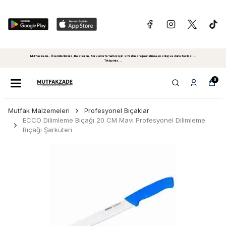
Mutfakzade - Özel Alanlariniz, Restoran, Bar ve Cafe'leriniz için sıfırdan projelendirme, montaj ve daha fazlasi...
Tiklayiniz...
0
Mutfak Malzemeleri
Profesyonel Bıçaklar
ECCO Dilimleme Bıçağı 20 CM Mavi Profesyonel Dilimleme
Bıçağı Şarküteri