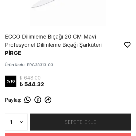
ECCO Dilimleme Bıçağı 20 CM Mavi
Profesyonel Dilimleme Bıçağı Şarküteri
PİRGE
Ürün Kodu
:
PRG38313-03
₺ 648.00
%
16
₺ 544.32
Paylaş
:
SEPETE EKLE