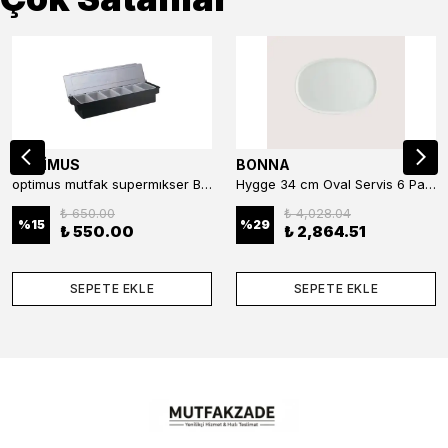
OPTİMUS
BONNA
optimus mutfak supermıkser Bar Konteyner 6'lı 50×16×9 cm Kapaklı Polikarbon Organizer Bar & Kafe
Hygge 34 cm Oval Servis 6 Parça
₺ 650.00
₺ 4,028.04
%
15
%
29
₺ 550.00
₺ 2,864.51
SEPETE EKLE
SEPETE EKLE