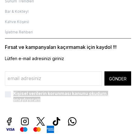
Sunum Trendleri
Bar & Kokteyl
Kahve Köşesi
İşletme Rehberi
Fırsat ve kampanyaları kaçırmamak için kaydol !!!
Lütfen e-mail adresinizi giriniz
GÖNDER
Kişisel verilerin korunması kanunu
okudum,
onaylıyorum