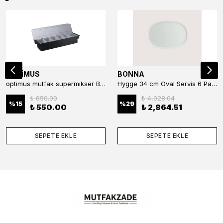
OPTİMUS
BONNA
optimus mutfak supermıkser Bar Konteyner 6'lı 50×16×9 cm Kapaklı Polikarbon Organizer Bar & Kafe
Hygge 34 cm Oval Servis 6 Parça
₺ 650.00
₺ 4,028.04
%
15
%
29
₺ 550.00
₺ 2,864.51
SEPETE EKLE
SEPETE EKLE