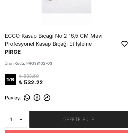
ECCO Kasap Bıçağı No:2 16,5 CM Mavi
Profesyonel Kasap Bıçağı Et İşleme
PİRGE
Ürün Kodu
:
PRG38102-03
₺ 633.60
%
16
₺ 532.22
Paylaş
:
SEPETE EKLE