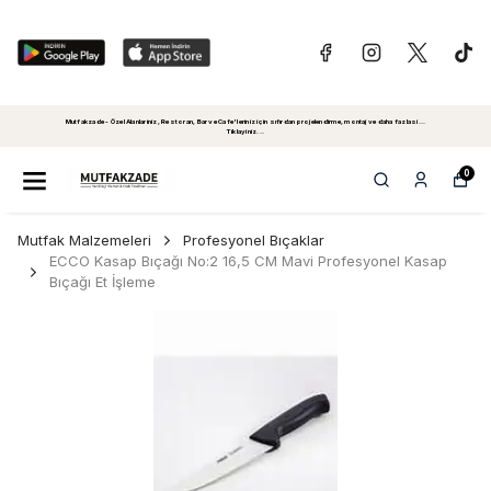
Mutfakzade - Özel Alanlariniz, Restoran, Bar ve Cafe'leriniz için sıfırdan projelendirme, montaj ve daha fazlasi...
Tiklayiniz...
0
Mutfak Malzemeleri
Profesyonel Bıçaklar
ECCO Kasap Bıçağı No:2 16,5 CM Mavi Profesyonel Kasap
Bıçağı Et İşleme