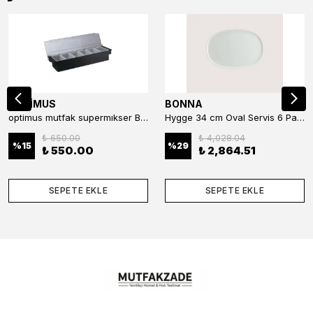
OPTİMUS
BONNA
optimus mutfak supermıkser Bar Konteyner 6'lı 50×16×9 cm Kapaklı Polikarbon Organizer Bar & Kafe
Hygge 34 cm Oval Servis 6 Parça
₺ 650.00
₺ 4,028.04
%
15
%
29
₺ 550.00
₺ 2,864.51
SEPETE EKLE
SEPETE EKLE