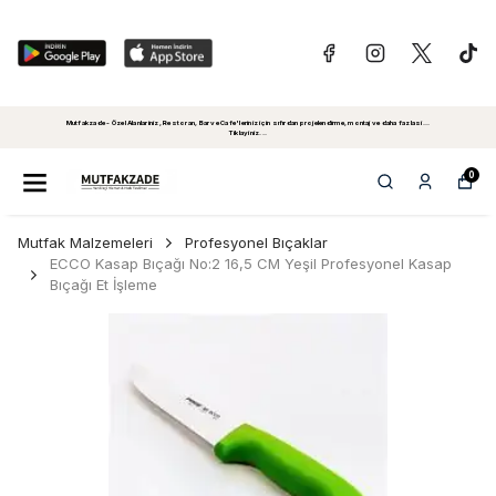
Mutfakzade - Özel Alanlariniz, Restoran, Bar ve Cafe'leriniz için sıfırdan projelendirme, montaj ve daha fazlasi...
Tiklayiniz...
0
Mutfak Malzemeleri
Profesyonel Bıçaklar
ECCO Kasap Bıçağı No:2 16,5 CM Yeşil Profesyonel Kasap
Bıçağı Et İşleme