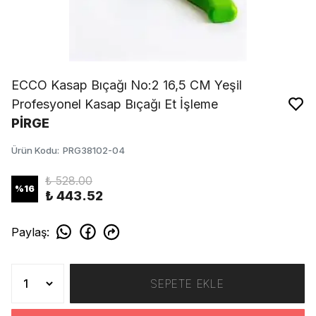
ECCO Kasap Bıçağı No:2 16,5 CM Yeşil
Profesyonel Kasap Bıçağı Et İşleme
PİRGE
Ürün Kodu
:
PRG38102-04
₺ 528.00
%
16
₺ 443.52
Paylaş
:
SEPETE EKLE