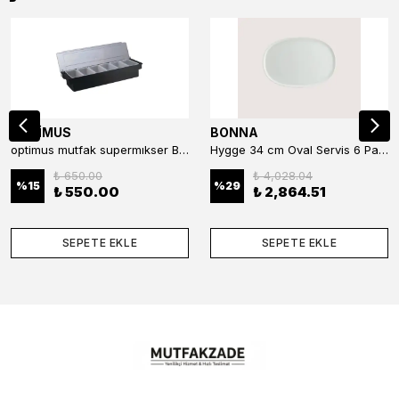
OPTİMUS
BONNA
optimus mutfak supermıkser Bar Konteyner 6'lı 50×16×9 cm Kapaklı Polikarbon Organizer Bar & Kafe
Hygge 34 cm Oval Servis 6 Parça
₺ 650.00
₺ 4,028.04
%
15
%
29
₺ 550.00
₺ 2,864.51
SEPETE EKLE
SEPETE EKLE