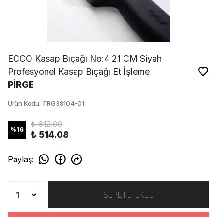
ECCO Kasap Bıçağı No:4 21 CM Siyah
Profesyonel Kasap Bıçağı Et İşleme
PİRGE
Ürün Kodu
:
PRG38104-01
₺ 612.00
%
16
₺ 514.08
Paylaş
:
SEPETE EKLE