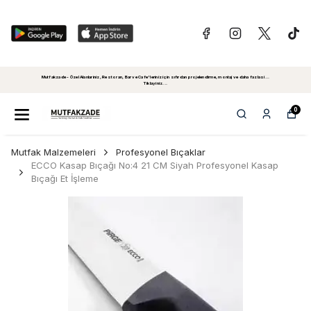
Mutfakzade - Özel Alanlariniz, Restoran, Bar ve Cafe'leriniz için sıfırdan projelendirme, montaj ve daha fazlasi...
Tiklayiniz...
0
Mutfak Malzemeleri
Profesyonel Bıçaklar
ECCO Kasap Bıçağı No:4 21 CM Siyah Profesyonel Kasap
Bıçağı Et İşleme