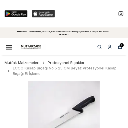
Mutfakzade - Özel Alanlariniz, Restoran, Bar ve Cafe'leriniz için sıfırdan projelendirme, montaj ve daha fazlasi...
Tiklayiniz...
0
Mutfak Malzemeleri
Profesyonel Bıçaklar
ECCO Kasap Bıçağı No:5 25 CM Beyaz Profesyonel Kasap
Bıçağı Et İşleme