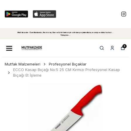
Mutfakzade - Özel Alanlariniz, Restoran, Bar ve Cafe'leriniz için sıfırdan projelendirme, montaj ve daha fazlasi...
Tiklayiniz...
0
Mutfak Malzemeleri
Profesyonel Bıçaklar
ECCO Kasap Bıçağı No:5 25 CM Kırmızı Profesyonel Kasap
Bıçağı Et İşleme