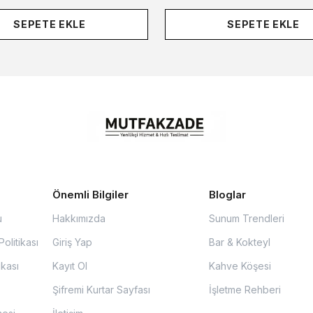
SEPETE EKLE
SEPETE EKLE
Önemli Bilgiler
Bloglar
u
Hakkımızda
Sunum Trendleri
olitikası
Giriş Yap
Bar & Kokteyl
ikası
Kayıt Ol
Kahve Köşesi
Şifremi Kurtar Sayfası
İşletme Rehberi