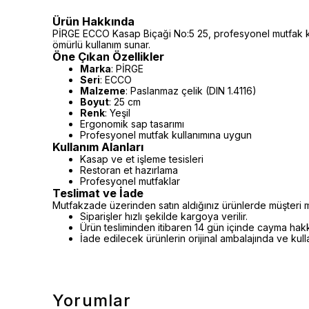
Ürün Hakkında
PİRGE ECCO Kasap Biçaği No:5 25, profesyonel mutfak kull
ömürlü kullanım sunar.
Öne Çıkan Özellikler
Marka
: PİRGE
Seri
: ECCO
Malzeme
: Paslanmaz çelik (DIN 1.4116)
Boyut
: 25 cm
Renk
: Yeşil
Ergonomik sap tasarımı
Profesyonel mutfak kullanımına uygun
Kullanım Alanları
Kasap ve et işleme tesisleri
Restoran et hazırlama
Profesyonel mutfaklar
Teslimat ve İade
Mutfakzade üzerinden satın aldığınız ürünlerde müşteri m
Siparişler hızlı şekilde kargoya verilir.
Ürün tesliminden itibaren 14 gün içinde cayma hakkı 
İade edilecek ürünlerin orijinal ambalajında ve kul
Yorumlar