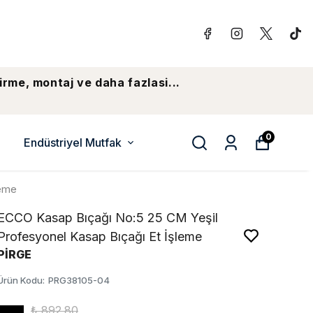
irme, montaj ve daha fazlasi...
0
Endüstriyel Mutfak
leme
ECCO Kasap Bıçağı No:5 25 CM Yeşil
Profesyonel Kasap Bıçağı Et İşleme
PİRGE
Ürün Kodu
:
PRG38105-04
₺ 892.80