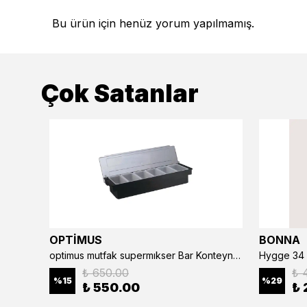
Bu ürün için henüz yorum yapılmamış.
Çok Satanlar
OPTİMUS
BONNA
optimus mutfak supermıkser Bar Konteyner 6'lı 50×16×9 cm Kapaklı Polikarbon Organizer Bar & Kafe
Hygge 34 
₺ 650.00
₺ 
%
15
%
29
₺ 550.00
₺ 