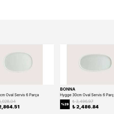
BONNA
cm Oval Servis 6 Parça
Hygge 30cm Oval Servis 6 Parç
4,028.04
₺ 3,496.97
%
29
2,864.51
₺ 2,486.84