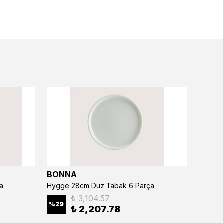
BONNA
BONN
a
Hygge 28cm Düz Tabak 6 Parça
₺ 3,104.57
%
29
%
29
₺ 2,207.78