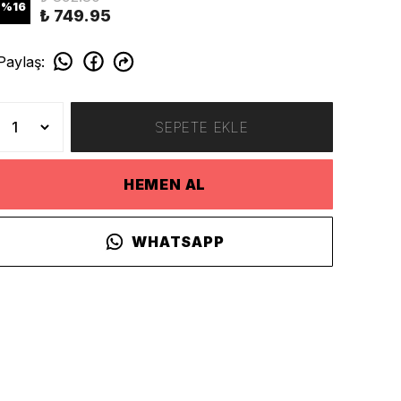
%
16
₺ 749.95
Paylaş
:
SEPETE EKLE
HEMEN AL
WHATSAPP