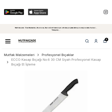
Mutfakzade - Özel Alanlariniz, Restoran, Bar ve Cafe'leriniz için sıfırdan projelendirme, montaj ve daha fazlasi...
Tiklayiniz...
0
Mutfak Malzemeleri
Profesyonel Bıçaklar
ECCO Kasap Bıçağı No:6 30 CM Siyah Profesyonel Kasap
Bıçağı Et İşleme