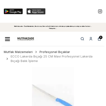
Mutfakzade - Özel Alanlariniz, Restoran, Bar ve Cafe'leriniz için sıfırdan projelendirme, montaj ve daha fazlasi...
Tiklayiniz...
0
Mutfak Malzemeleri
Profesyonel Bıçaklar
ECCO Lakerda Bıçağı 25 CM Mavi Profesyonel Lakerda
Bıçağı Balık İşleme