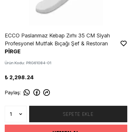
ECCO Paslanmaz Kebap Zırhı 35 CM Siyah
Profesyonel Mutfak Bıçağı Şef & Restoran
PİRGE
Ürün Kodu
:
PRG61084-01
₺ 2,298.24
Paylaş
:
SEPETE EKLE