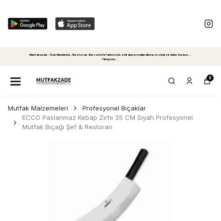
Mutfakzade - Özel Alanlariniz, Restoran, Bar ve Cafe'leriniz için sıfırdan projelendirme, montaj ve daha fazlasi...
Tiklayiniz...
0
Mutfak Malzemeleri
Profesyonel Bıçaklar
ECCO Paslanmaz Kebap Zırhı 35 CM Siyah Profesyonel
Mutfak Bıçağı Şef & Restoran