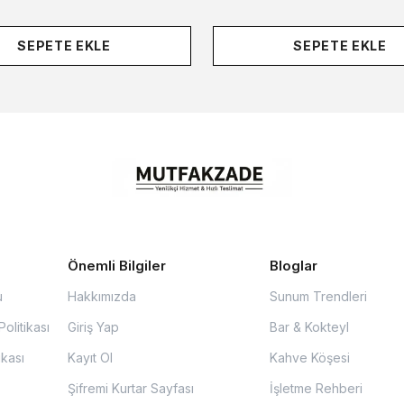
SEPETE EKLE
SEPETE EKLE
Önemli Bilgiler
Bloglar
u
Hakkımızda
Sunum Trendleri
olitikası
Giriş Yap
Bar & Kokteyl
ikası
Kayıt Ol
Kahve Köşesi
Şifremi Kurtar Sayfası
İşletme Rehberi