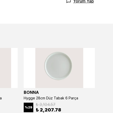
Yorum Yap
BONNA
BONN
a
Hygge 28cm Düz Tabak 6 Parça
₺ 3,104.57
%
29
%
29
₺ 2,207.78