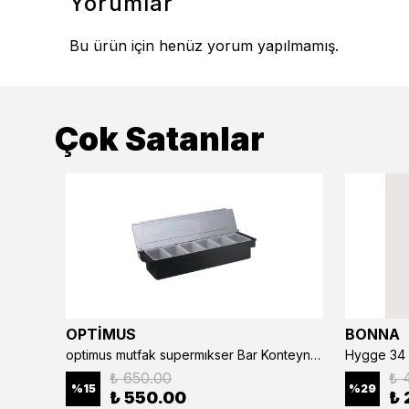
Yorumlar
Bu ürün için henüz yorum yapılmamış.
Çok Satanlar
OPTİMUS
BONNA
optimus mutfak supermıkser Bar Konteyner 6'lı 50×16×9 cm Kapaklı Polikarbon Organizer Bar & Kafe
Hygge 34 
₺ 650.00
₺ 
%
15
%
29
₺ 550.00
₺ 