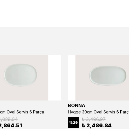
BONNA
cm Oval Servis 6 Parça
Hygge 30cm Oval Servis 6 Parç
4,028.04
₺ 3,496.97
%
29
2,864.51
₺ 2,486.84