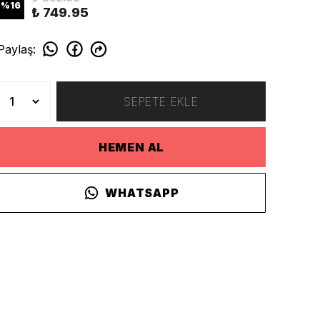
%
16
₺ 749.95
Paylaş
:
SEPETE EKLE
HEMEN AL
WHATSAPP