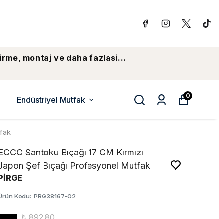
irme, montaj ve daha fazlasi...
0
Endüstriyel Mutfak
tfak
ECCO Santoku Bıçağı 17 CM Kırmızı
Japon Şef Bıçağı Profesyonel Mutfak
PİRGE
Ürün Kodu
:
PRG38167-02
₺ 892.80