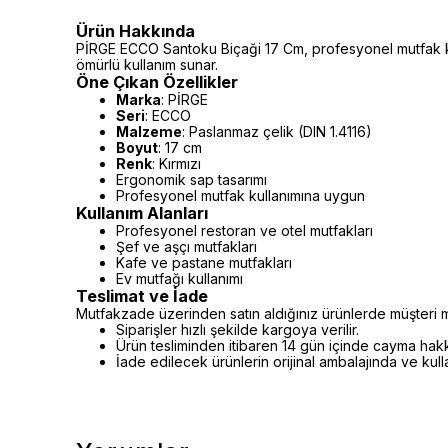
Ürün Hakkında
PİRGE ECCO Santoku Biçaği 17 Cm, profesyonel mutfak kul
ömürlü kullanım sunar.
Öne Çıkan Özellikler
Marka
: PİRGE
Seri
: ECCO
Malzeme
: Paslanmaz çelik (DIN 1.4116)
Boyut
: 17 cm
Renk
: Kırmızı
Ergonomik sap tasarımı
Profesyonel mutfak kullanımına uygun
Kullanım Alanları
Profesyonel restoran ve otel mutfakları
Şef ve aşçı mutfakları
Kafe ve pastane mutfakları
Ev mutfağı kullanımı
Teslimat ve İade
Mutfakzade üzerinden satın aldığınız ürünlerde müşteri m
Siparişler hızlı şekilde kargoya verilir.
Ürün tesliminden itibaren 14 gün içinde cayma hakkı 
İade edilecek ürünlerin orijinal ambalajında ve kul