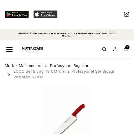
Mutfakzade - Özel Alanlariniz, Restoran, Bar ve Cafe'leriniz için sıfırdan projelendirme, montaj ve daha fazlasi...
Tiklayiniz...
0
Mutfak Malzemeleri
Profesyonel Bıçaklar
ECCO Şef Bıçağı 19 CM Kırmızı Profesyonel Şef Bıçağı
Restoran & Otel