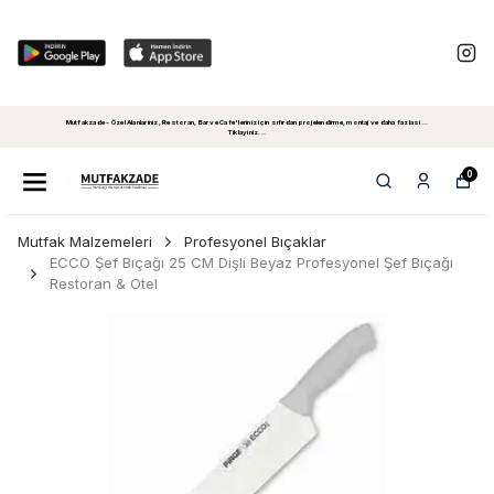
Mutfakzade - Özel Alanlariniz, Restoran, Bar ve Cafe'leriniz için sıfırdan projelendirme, montaj ve daha fazlasi...
Tiklayiniz...
0
Mutfak Malzemeleri
Profesyonel Bıçaklar
ECCO Şef Bıçağı 25 CM Dişli Beyaz Profesyonel Şef Bıçağı
Restoran & Otel