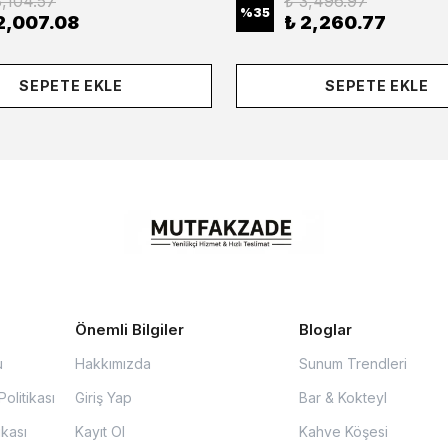
3,104.57
₺ 3,496.97
%
35
2,007.08
₺ 2,260.77
SEPETE EKLE
SEPETE EKLE
Önemli Bilgiler
Bloglar
u
Hakkımızda
Sunum Trendleri
olitikası
Giriş Yap
Bar & Kokteyl
ikası
Kayıt Ol
Kahve Köşesi