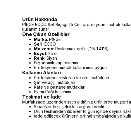
Ürün Hakkında
PİRGE ECCO Şef Biçaği 25 Cm, profesyonel mutfak kullanım
kullanım sunar.
Öne Çıkan Özellikler
Marka
: PİRGE
Seri
: ECCO
Malzeme
: Paslanmaz çelik (DIN 1.4116)
Boyut
: 25 cm
Renk
: Siyah
Ergonomik sap tasarımı
Profesyonel mutfak kullanımına uygun
Kullanım Alanları
Profesyonel restoran ve otel mutfakları
Şef ve aşçı mutfakları
Kafe ve pastane mutfakları
Ev mutfağı kullanımı
Teslimat ve İade
Mutfakzade üzerinden satın aldığınız ürünlerde müşteri m
Siparişler hızlı şekilde kargoya verilir.
Ürün tesliminden itibaren 14 gün içinde cayma hakkı 
İade edilecek ürünlerin orijinal ambalajında ve kul