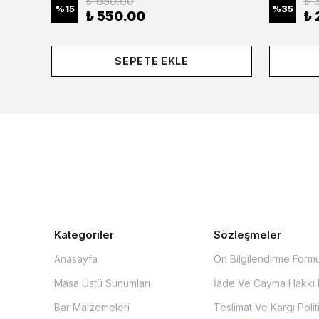
₺ 650.00
₺ 
%
15
%
35
₺ 550.00
₺ 
SEPETE EKLE
Kategoriler
Sözleşmeler
Anasayfa
Ön Bilgilendirme Form
Masa Üstü Sunumları
İade Ve Cayma Hakkı P
Bar Malzemeleri
Teslimat Ve Kargı Polit