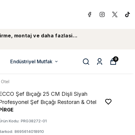
irme, montaj ve daha fazlasi...
0
Endüstriyel Mutfak
 Otel
ECCO Şef Bıçağı 25 CM Dişli Siyah
Profesyonel Şef Bıçağı Restoran & Otel
PİRGE
Ürün Kodu
:
PRG38272-01
Barkod
:
8695614018910