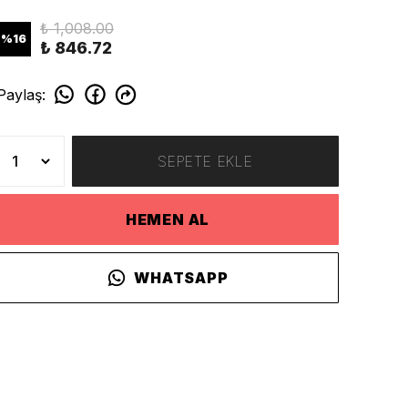
₺ 1,008.00
%
16
₺ 846.72
Paylaş
:
SEPETE EKLE
HEMEN AL
WHATSAPP