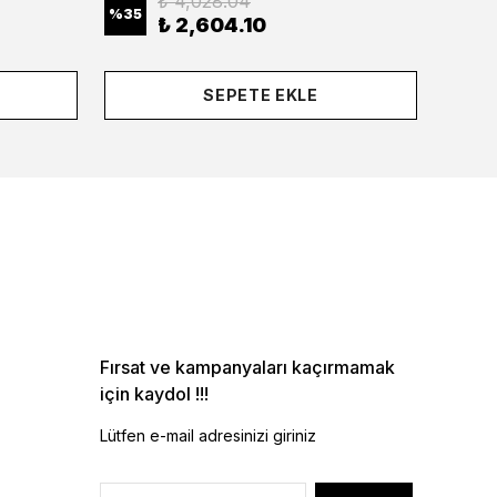
₺ 4,028.04
%
35
%
35
₺ 2,604.10
SEPETE EKLE
Fırsat ve kampanyaları kaçırmamak
için kaydol !!!
Lütfen e-mail adresinizi giriniz