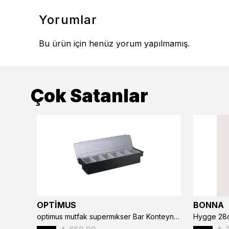
Yorumlar
Bu ürün için henüz yorum yapılmamış.
Çok Satanlar
OPTİMUS
BONNA
optimus mutfak supermıkser Bar Konteyner 6'lı 50×16×9 cm Kapaklı Polikarbon Organizer Bar & Kafe
Hygge 28c