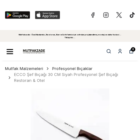
Mutfakzade - Özel Alanlariniz, Restoran, Bar ve Cafe'leriniz için sıfırdan projelendirme, montaj ve daha fazlasi...
Tiklayiniz...
0
Mutfak Malzemeleri
Profesyonel Bıçaklar
ECCO Şef Bıçağı 30 CM Siyah Profesyonel Şef Bıçağı
Restoran & Otel