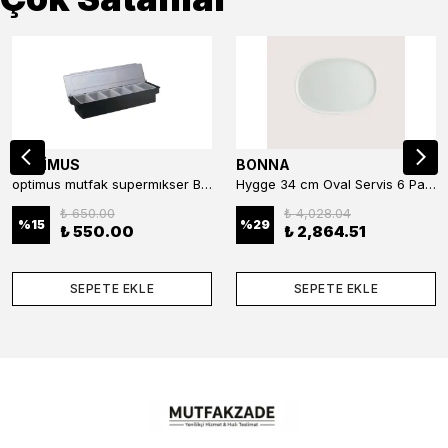
OPTİMUS
BONNA
optimus mutfak supermıkser Bar Konteyner 6'lı 50×16×9 cm Kapaklı Polikarbon Organizer Bar & Kafe
Hygge 34 cm Oval Servis 6 Parça
₺ 650.00
₺ 4,028.04
%
15
%
29
₺ 550.00
₺ 2,864.51
SEPETE EKLE
SEPETE EKLE