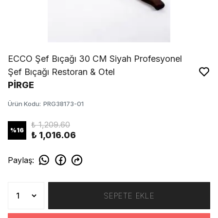
ECCO Şef Bıçağı 30 CM Siyah Profesyonel
Şef Bıçağı Restoran & Otel
PİRGE
Ürün Kodu
:
PRG38173-01
₺ 1,209.60
%
16
₺ 1,016.06
Paylaş
:
SEPETE EKLE