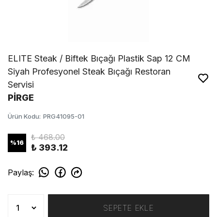
ELITE Steak / Biftek Bıçağı Plastik Sap 12 CM
Siyah Profesyonel Steak Bıçağı Restoran
Servisi
PİRGE
Ürün Kodu
:
PRG41095-01
₺ 468.00
%
16
₺ 393.12
Paylaş
:
SEPETE EKLE