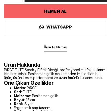
HEMEN AL
WHATSAPP
Ürün Açıklaması
Ürün Hakkında
PİRGE ELITE Steak / Bi̇ftek Biçaği, profesyonel mutfak kullanımı
için üretilmiştir. Paslanmaz çelik malzemeden imal edilen bu
ürün, üstün kesim performansı ve uzun ömürlü kullanım sunar.
Öne Çıkan Özellikler
Marka
: PİRGE
Seri
: ELITE
Malzeme
: Paslanmaz çelik
Boyut
: 12 cm
Renk
: Siyah
Ergonomik sap tasarımı