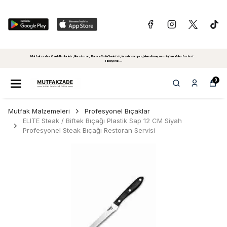
Mutfakzade - Özel Alanlariniz, Restoran, Bar ve Cafe'leriniz için sıfırdan projelendirme, montaj ve daha fazlasi...
Tiklayiniz...
0
Mutfak Malzemeleri
Profesyonel Bıçaklar
ELITE Steak / Biftek Bıçağı Plastik Sap 12 CM Siyah
Profesyonel Steak Bıçağı Restoran Servisi