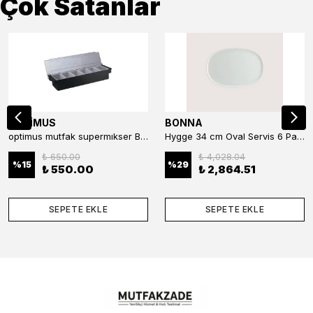
Çok Satanlar
OPTİMUS
BONNA
optimus mutfak supermıkser Bar Konteyner 6'lı 50×16×9 cm Kapaklı Polikarbon Organizer Bar & Kafe
Hygge 34 cm Oval Servis 6 Parça
₺ 650.00
₺ 4,028.04
%
15
%
29
₺ 550.00
₺ 2,864.51
SEPETE EKLE
SEPETE EKLE