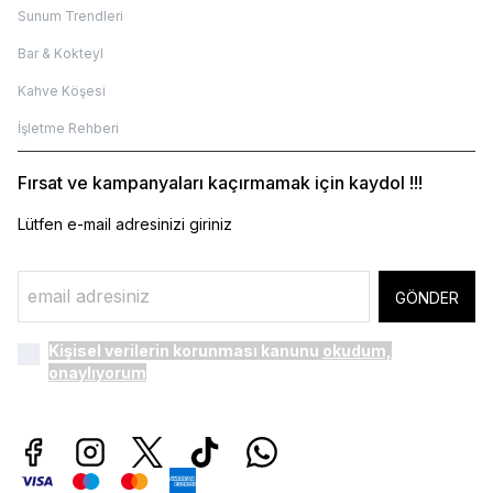
Sunum Trendleri
Bar & Kokteyl
Kahve Köşesi
İşletme Rehberi
Fırsat ve kampanyaları kaçırmamak için kaydol !!!
Lütfen e-mail adresinizi giriniz
GÖNDER
Kişisel verilerin korunması kanunu
okudum,
onaylıyorum