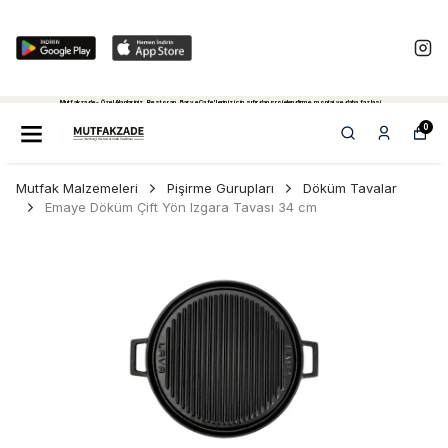
Mutfakzade - Özel Alanlariniz, Restoran, Bar ve Cafe'leriniz için sıfırdan projelendirme, montaj ve daha fazlasi...
Tiklayiniz...
0
Mutfak Malzemeleri
Pişirme Gurupları
Döküm Tavalar
Emaye Döküm Çift Yön Izgara Tavası 34 cm