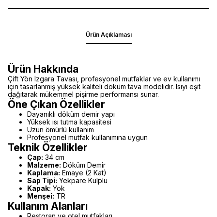
Ürün Açıklaması
Ürün Hakkında
Çift Yön Izgara Tavası, profesyonel mutfaklar ve ev kullanımı
için tasarlanmış yüksek kaliteli döküm tava modelidir. Isıyı eşit
dağıtarak mükemmel pişirme performansı sunar.
Öne Çıkan Özellikler
Dayanıklı döküm demir yapı
Yüksek ısı tutma kapasitesi
Uzun ömürlü kullanım
Profesyonel mutfak kullanımına uygun
Teknik Özellikler
Çap:
34 cm
Malzeme:
Döküm Demir
Kaplama:
Emaye (2 Kat)
Sap Tipi:
Yekpare Kulplu
Kapak:
Yok
Menşei:
TR
Kullanım Alanları
Restoran ve otel mutfakları