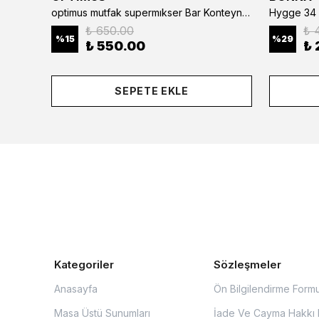
optimus mutfak supermıkser Bar Konteyner 6'lı 50×16×9 cm Kapaklı Polikarbon Organizer Bar & Kafe
Hygge 34 
₺ 650.00
₺ 
%
15
%
29
₺ 550.00
₺ 
SEPETE EKLE
Kategoriler
Sözleşmeler
Anasayfa
Ön Bilgilendirme Form
Masa Üstü Sunumları
İade Ve Cayma Hakkı P