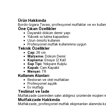
Ürün Hakkında
Bordo-Izgara Tavası, profesyonel mutfaklar ve ev kullanım
Öne Çıkan Özellikler
Dayanıklı döküm demir yapı
Yüksek ısı tutma kapasitesi
Uzun ömürlü kullanım
Profesyonel mutfak kullanımına uygun
Teknik Özellikler
Çap:
26 cm
Malzeme:
Döküm Demir
Kaplama:
Emaye (2 Kat)
Sap Tipi:
Yekpare Kulplu
Kapak:
Cam Kapaklı
Menşei:
TR
Kullanım Alanları
Restoran ve otel mutfakları
Profesyonel aşçılık
Ev mutfağı
Teslimat ve İade
Mutfakzade üzerinden satın aldığınız ürünlerde müşteri m
Mutfakzade Hakkında
Mutfakzade, profesyonel mutfak ekipmanları alanında kalit