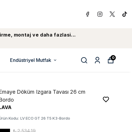
irme, montaj ve daha fazlasi...
0
Endüstriyel Mutfak
Emaye Döküm Izgara Tavası 26 cm
Bordo
LAVA
Ürün Kodu
:
LV ECO GT 26 T5 K3-Bordo
₺ 2,534.19