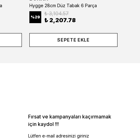
a
Hygge 28cm Düz Tabak 6 Parça
₺ 3,104.57
%
29
%
29
₺ 2,207.78
SEPETE EKLE
Fırsat ve kampanyaları kaçırmamak
için kaydol !!!
Lütfen e-mail adresinizi giriniz