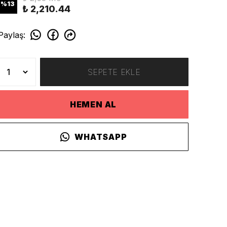
%
13
₺ 2,210.44
Paylaş
:
SEPETE EKLE
HEMEN AL
WHATSAPP