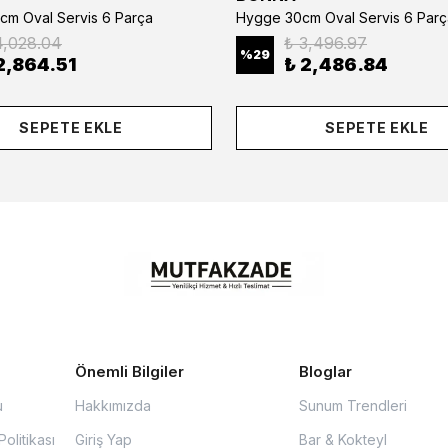
cm Oval Servis 6 Parça
Hygge 30cm Oval Servis 6 Parç
4,028.04
₺ 3,496.97
%
29
2,864.51
₺ 2,486.84
SEPETE EKLE
SEPETE EKLE
Önemli Bilgiler
Bloglar
u
Hakkımızda
Sunum Trendleri
olitikası
Giriş Yap
Bar & Kokteyl