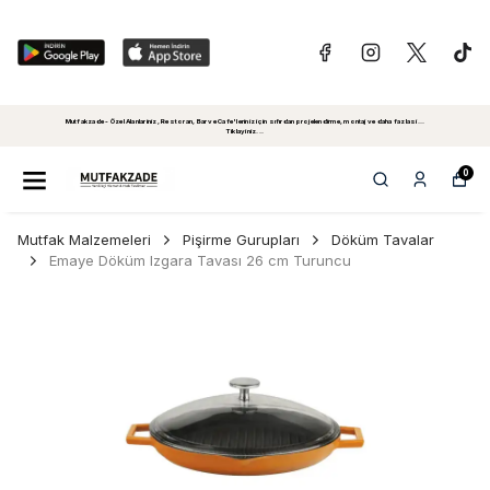
Mutfakzade - Özel Alanlariniz, Restoran, Bar ve Cafe'leriniz için sıfırdan projelendirme, montaj ve daha fazlasi...
Tiklayiniz...
0
Mutfak Malzemeleri
Pişirme Gurupları
Döküm Tavalar
Emaye Döküm Izgara Tavası 26 cm Turuncu