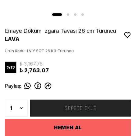
Emaye Döküm Izgara Tavası 26 cm Turuncu
LAVA
Ürün Kodu
:
LV Y SGT 26 K3-Turuncu
₺ 3,167.75
%
13
₺ 2,763.07
Paylaş
:
SEPETE EKLE
HEMEN AL