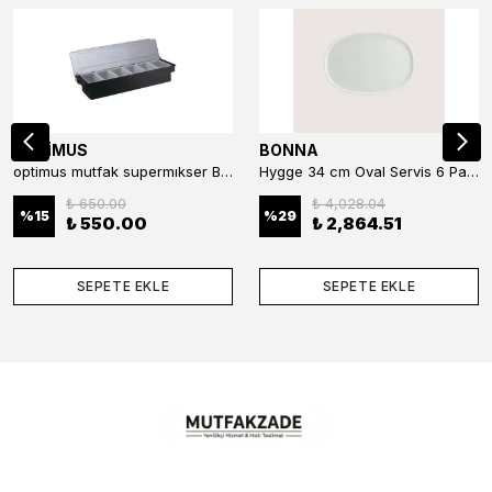
OPTİMUS
BONNA
optimus mutfak supermıkser Bar Konteyner 6'lı 50×16×9 cm Kapaklı Polikarbon Organizer Bar & Kafe
Hygge 34 cm Oval Servis 6 Parça
₺ 650.00
₺ 4,028.04
%
15
%
29
₺ 550.00
₺ 2,864.51
SEPETE EKLE
SEPETE EKLE