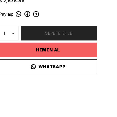
₺ 2,578.86
Paylaş
:
SEPETE EKLE
HEMEN AL
WHATSAPP