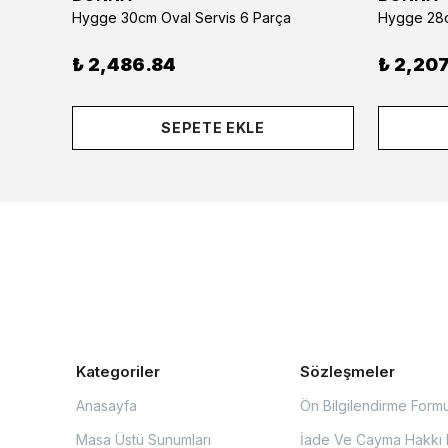
Hygge 30cm Oval Servis 6 Parça
Hygge 28c
₺ 2,486.84
₺ 2,207
SEPETE EKLE
Kategoriler
Sözleşmeler
Anasayfa
Ön Bilgilendirme Form
Masa Üstü Sunumları
İade Ve Cayma Hakkı P