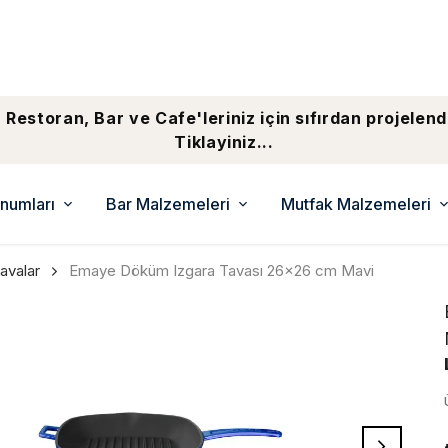
 Restoran, Bar ve Cafe'leriniz için sıfırdan projelend
Tiklayiniz...
numları
Bar Malzemeleri
Mutfak Malzemeleri
avalar
Emaye Döküm Izgara Tavası 26x26 cm Mavi