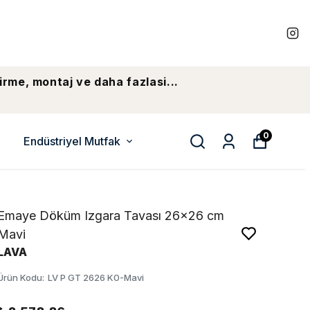
irme, montaj ve daha fazlasi...
0
Endüstriyel Mutfak
Emaye Döküm Izgara Tavası 26x26 cm
Mavi
LAVA
Ürün Kodu
:
LV P GT 2626 K0-Mavi