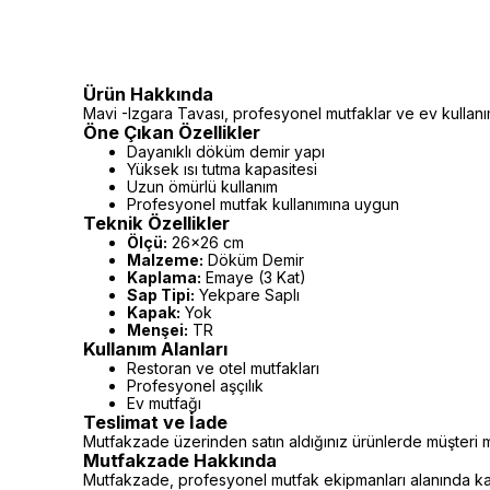
Ürün Hakkında
Mavi -Izgara Tavası, profesyonel mutfaklar ve ev kullanım
Öne Çıkan Özellikler
Dayanıklı döküm demir yapı
Yüksek ısı tutma kapasitesi
Uzun ömürlü kullanım
Profesyonel mutfak kullanımına uygun
Teknik Özellikler
Ölçü:
26x26 cm
Malzeme:
Döküm Demir
Kaplama:
Emaye (3 Kat)
Sap Tipi:
Yekpare Saplı
Kapak:
Yok
Menşei:
TR
Kullanım Alanları
Restoran ve otel mutfakları
Profesyonel aşçılık
Ev mutfağı
Teslimat ve İade
Mutfakzade üzerinden satın aldığınız ürünlerde müşteri m
Mutfakzade Hakkında
Mutfakzade, profesyonel mutfak ekipmanları alanında kalit