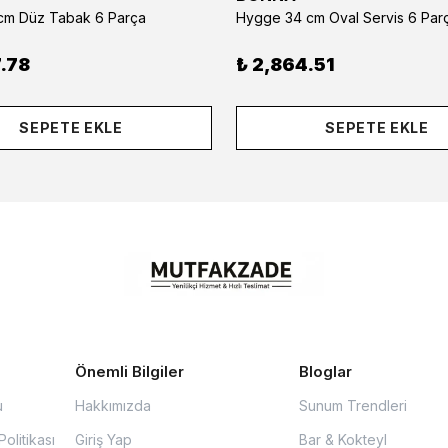
m Düz Tabak 6 Parça
Hygge 34 cm Oval Servis 6 Par
.78
₺ 2,864.51
SEPETE EKLE
SEPETE EKLE
Önemli Bilgiler
Bloglar
u
Hakkımızda
Sunum Trendleri
olitikası
Giriş Yap
Bar & Kokteyl