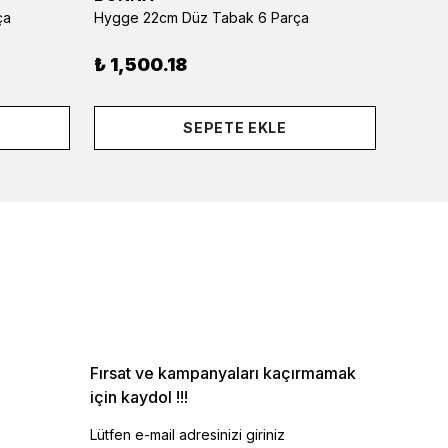
ça
Hygge 22cm Düz Tabak 6 Parça
Hygge 
₺ 1,500.18
₺ 1,8
SEPETE EKLE
Fırsat ve kampanyaları kaçırmamak
için kaydol !!!
Lütfen e-mail adresinizi giriniz